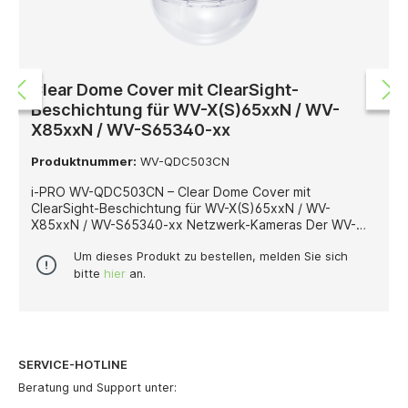
Clear Dome Cover mit ClearSight-
Beschichtung für WV-X(S)65xxN / WV-
X85xxN / WV-S65340-xx
Produktnummer:
WV-QDC503CN
i-PRO WV-QDC503CN – Clear Dome Cover mit
ClearSight-Beschichtung für WV-X(S)65xxN / WV-
X85xxN / WV-S65340-xx Netzwerk-Kameras Der WV-
QDC503CN ist ein Clear Dome Cover von i-PRO mit
integrierter ClearSight-Beschichtung, das speziell für die
Um dieses Produkt zu bestellen, melden Sie sich
Netzwerk-Kameraserien WV-X(S)65xxN, WV-X85xxN
bitte
hier
an.
sowie WV-S65340-xx entwickelt wurde. Diese
transparente Dome-Abdeckung bietet einen
umfassenden Schutz der Kameraoptik und sorgt
zugleich für eine dauerhaft klare Sicht – selbst bei
schwierigen Witterungs- oder Umgebungsbedingungen.
SERVICE-HOTLINE
Dank der ClearSight-Beschichtung werden störende
Effekte durch Wasser, Schmutz oder Kondensate auf der
Beratung und Support unter:
Kuppeloberfläche erheblich reduziert. Dies unterstützt