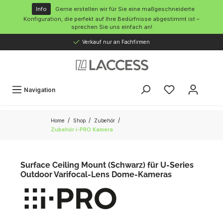
inhalt springen
Info
Gerne erstellen wir für Sie eine maßgeschneiderte
Konfiguration, die perfekt auf Ihre Bedürfnisse abgestimmt ist –
sprechen Sie uns einfach an!
Verkauf nur an Fachfirmen
Navigation
/
/
/
Home
Shop
Zubehör
Zubehör i-PRO Kamera
Surface Ceiling Mount (Schwarz) für U-Series
Outdoor Varifocal-Lens Dome-Kameras