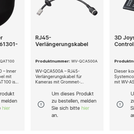
r
RJ45-
3D Joy
S61301-
Verlängerungskabel
Control
QAT100
Produktnummer:
WV-QCA500A
Produkt
 – Inner
WV-QCA500A – RJ45-
Dieser ko
el mit
Verlängerungskabel für
Systemcon
Kameras mit Grommet-
mit WV-A
nnen-Dome
Kabeleinführung Der WV-
Insight un
ung zur
QCA500A ist ein
komforta
rodukt
Um dieses Produkt
U
 Dome-
professionelles RJ45-
PTZ-Kame
, melden
zu bestellen, melden
z
rde. Es
Verlängerungskabel, das
professio
te
hier
Sie sich bitte
hier
S
hen
speziell für
Videoübe
Überwachungskameras mit
Die Bedie
an.
a
Grommet-Typ-Kabeleinführung
einen Joy
ere,
entwickelt wurde. Es dient zur
integrier
m
zuverlässigen Verlängerung der
eine TOP-