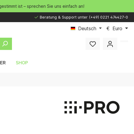
gestimmt ist – sprechen Sie uns einfach an!
Beratung & Support unter (+49) 0221 474427-0
Deutsch
€
Euro
LER
SHOP