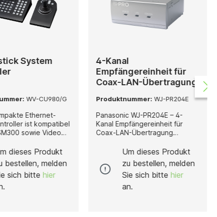
stick System
4-Kanal
ler
Empfängereinheit für
Coax-LAN-Übertragung
Kopie
nummer:
WV-CU980/G
Produktnummer:
WJ-PR204E
mpakte Ethernet-
Panasonic WJ-PR204E – 4-
troller ist kompatibel
Kanal Empfängereinheit für
SM300 sowie Video
Coax-LAN-Übertragung
d eignet sich ideal zur
Der WJ-PR204Eist eine
blen Steuerung von
leistungsstarke 4-Kanal-
m dieses Produkt
Um dieses Produkt
ras und Rekordern in
Empfängereinheit zur Coax-
u bestellen, melden
zu bestellen, melden
nellen
LAN-Übertragung und bildet
ie sich bitte
hier
Sie sich bitte
hier
rwachungssystemen.
die Gegenseite zur
nung erfolgt über
Kameraseiteneinheit in
n.
an.
stick sowie
modernen
te Tasten, darunter
Videoüberwachungssystemen.
Taste und eine A/B-
Er wurde speziell für eine