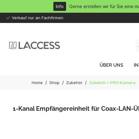
inhalt springen
Info
Gerne erstellen wir für Sie eine 
Verkauf nur an Fachfirmen
ÜBER UNS
I
/
/
/
Home
Shop
Zubehör
Zubehör i-PRO Kamera
1-Kanal Empfängereinheit für Coax-LAN-