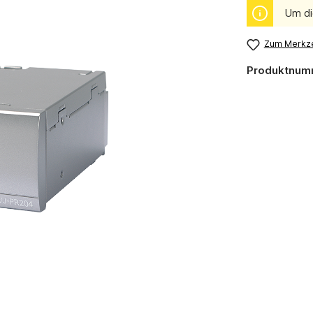
Um di
Zum Merkze
Produktnum