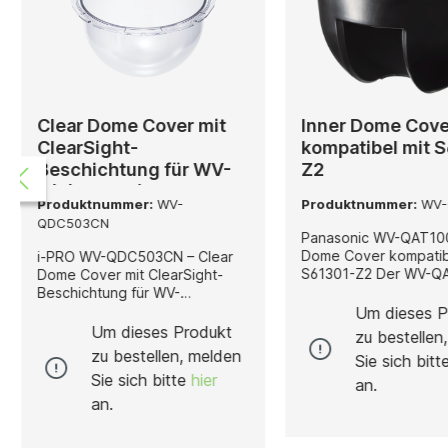
Clear Dome Cover mit
Inner Dome Cove
ClearSight-
kompatibel mit 
Beschichtung für WV-
Z2
X(S)65xxN / WV-
Produktnummer:
WV-
Produktnummer:
WV-
X85xxN / WV-S65340-
QDC503CN
xx
Panasonic WV-QAT100
Dome Cover kompatib
i-PRO WV-QDC503CN – Clear
S61301-Z2 Der WV-QAT100 ist
Dome Cover mit ClearSight-
ein spezialisiertes I
Beschichtung für WV-
Cover, das als Ergänz
X(S)65xxN / WV-X85xxN / WV-
Um dieses P
Panasonic S61301-Z2
S65340-xx Netzwerk-Kameras
Um dieses Produkt
zu bestellen
Kamera entwickelt wu
Der WV-QDC503CN ist ein
zu bestellen, melden
Sie sich bit
dient dem mechanisc
Clear Dome Cover von i-PRO
Sie sich bitte
hier
Schutz der inneren
mit integrierter ClearSight-
an.
Kameraelemente und
Beschichtung, das speziell für
an.
unterstützt eine saub
die Netzwerk-Kameraserien
professionelle Optik i
WV-X(S)65xxN, WV-X85xxN