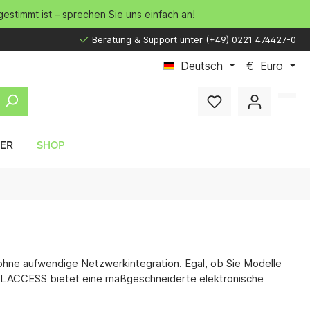
gestimmt ist – sprechen Sie uns einfach an!
Beratung & Support unter (+49) 0221 474427-0
Deutsch
€
Euro
LER
SHOP
 ohne aufwendige Netzwerkintegration. Egal, ob Sie Modelle
d. LACCESS bietet eine maßgeschneiderte elektronische