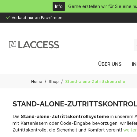
inhalt springen
Info
Gerne erstellen wir für Sie eine 
Verkauf nur an Fachfirmen
ÜBER UNS
I
/
/
Home
Shop
Stand-alone-Zutrittskontrolle
STAND-ALONE-ZUTRITTSKONTROL
Die
Stand-alone-Zutrittskontrollsysteme
in unserem A
mit Kartenlesern oder Code-Eingabe bevorzugen, wir liefe
Zutrittskontrolle, die Sicherheit und Komfort vereint!
weiter