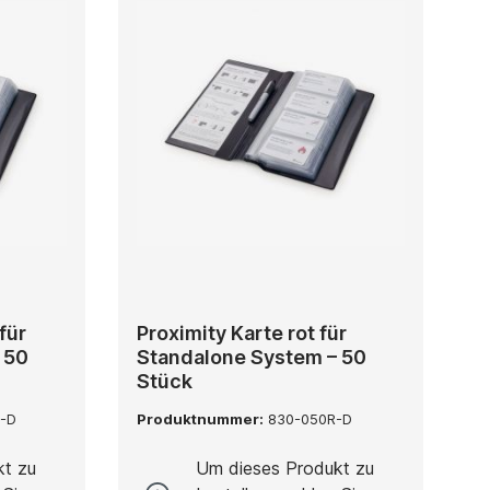
für
Proximity Karte rot für
 50
Standalone System – 50
Stück
-D
Produktnummer:
830-050R-D
kt zu
Um dieses Produkt zu