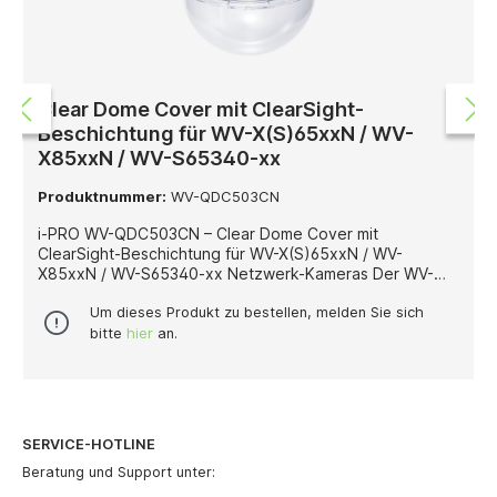
Clear Dome Cover mit ClearSight-
Beschichtung für WV-X(S)65xxN / WV-
X85xxN / WV-S65340-xx
Produktnummer:
WV-QDC503CN
i-PRO WV-QDC503CN – Clear Dome Cover mit
ClearSight-Beschichtung für WV-X(S)65xxN / WV-
X85xxN / WV-S65340-xx Netzwerk-Kameras Der WV-
QDC503CN ist ein Clear Dome Cover von i-PRO mit
integrierter ClearSight-Beschichtung, das speziell für die
Um dieses Produkt zu bestellen, melden Sie sich
Netzwerk-Kameraserien WV-X(S)65xxN, WV-X85xxN
bitte
hier
an.
sowie WV-S65340-xx entwickelt wurde. Diese
transparente Dome-Abdeckung bietet einen
umfassenden Schutz der Kameraoptik und sorgt
zugleich für eine dauerhaft klare Sicht – selbst bei
schwierigen Witterungs- oder Umgebungsbedingungen.
SERVICE-HOTLINE
Dank der ClearSight-Beschichtung werden störende
Effekte durch Wasser, Schmutz oder Kondensate auf der
Beratung und Support unter:
Kuppeloberfläche erheblich reduziert. Dies unterstützt