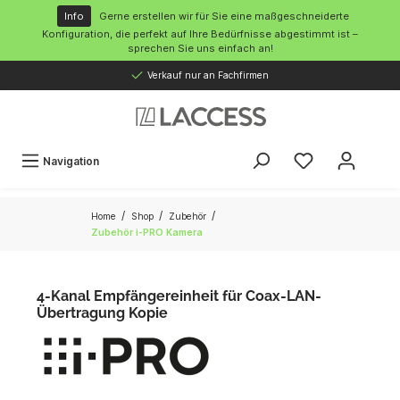
inhalt springen
Info
Gerne erstellen wir für Sie eine maßgeschneiderte
Konfiguration, die perfekt auf Ihre Bedürfnisse abgestimmt ist –
sprechen Sie uns einfach an!
Verkauf nur an Fachfirmen
Navigation
/
/
/
Home
Shop
Zubehör
Zubehör i-PRO Kamera
4-Kanal Empfängereinheit für Coax-LAN-
Übertragung Kopie