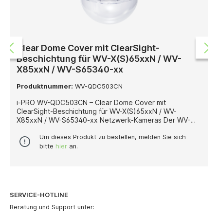
Clear Dome Cover mit ClearSight-
Beschichtung für WV-X(S)65xxN / WV-
X85xxN / WV-S65340-xx
Produktnummer:
WV-QDC503CN
i-PRO WV-QDC503CN – Clear Dome Cover mit
ClearSight-Beschichtung für WV-X(S)65xxN / WV-
X85xxN / WV-S65340-xx Netzwerk-Kameras Der WV-
QDC503CN ist ein Clear Dome Cover von i-PRO mit
integrierter ClearSight-Beschichtung, das speziell für die
Um dieses Produkt zu bestellen, melden Sie sich
Netzwerk-Kameraserien WV-X(S)65xxN, WV-X85xxN
bitte
hier
an.
sowie WV-S65340-xx entwickelt wurde. Diese
transparente Dome-Abdeckung bietet einen
umfassenden Schutz der Kameraoptik und sorgt
zugleich für eine dauerhaft klare Sicht – selbst bei
schwierigen Witterungs- oder Umgebungsbedingungen.
SERVICE-HOTLINE
Dank der ClearSight-Beschichtung werden störende
Effekte durch Wasser, Schmutz oder Kondensate auf der
Beratung und Support unter:
Kuppeloberfläche erheblich reduziert. Dies unterstützt