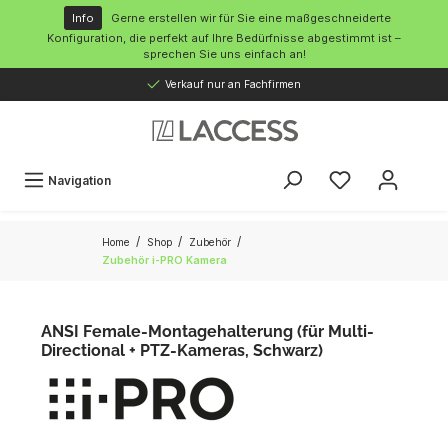
inhalt springen
Info
Gerne erstellen wir für Sie eine maßgeschneiderte
Konfiguration, die perfekt auf Ihre Bedürfnisse abgestimmt ist –
sprechen Sie uns einfach an!
Verkauf nur an Fachfirmen
Navigation
/
/
/
Home
Shop
Zubehör
Zubehör i-PRO Kamera
ANSI Female-Montagehalterung (für Multi-
Directional + PTZ-Kameras, Schwarz)