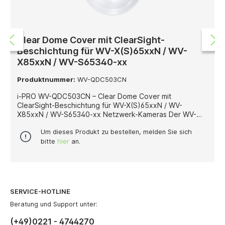
Clear Dome Cover mit ClearSight-
Beschichtung für WV-X(S)65xxN / WV-
X85xxN / WV-S65340-xx
Produktnummer:
WV-QDC503CN
i-PRO WV-QDC503CN – Clear Dome Cover mit
ClearSight-Beschichtung für WV-X(S)65xxN / WV-
X85xxN / WV-S65340-xx Netzwerk-Kameras Der WV-
QDC503CN ist ein Clear Dome Cover von i-PRO mit
integrierter ClearSight-Beschichtung, das speziell für die
Um dieses Produkt zu bestellen, melden Sie sich
Netzwerk-Kameraserien WV-X(S)65xxN, WV-X85xxN
bitte
hier
an.
sowie WV-S65340-xx entwickelt wurde. Diese
transparente Dome-Abdeckung bietet einen
umfassenden Schutz der Kameraoptik und sorgt
zugleich für eine dauerhaft klare Sicht – selbst bei
schwierigen Witterungs- oder Umgebungsbedingungen.
SERVICE-HOTLINE
Dank der ClearSight-Beschichtung werden störende
Effekte durch Wasser, Schmutz oder Kondensate auf der
Beratung und Support unter:
Kuppeloberfläche erheblich reduziert. Dies unterstützt
(+49)0221 - 4744270
eine konstant hohe Bildqualität ohne Beeinträchtigungen