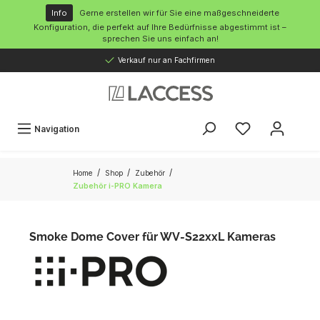
inhalt springen
Info
Gerne erstellen wir für Sie eine maßgeschneiderte
Konfiguration, die perfekt auf Ihre Bedürfnisse abgestimmt ist –
sprechen Sie uns einfach an!
Verkauf nur an Fachfirmen
Navigation
/
/
/
Home
Shop
Zubehör
Zubehör i-PRO Kamera
Smoke Dome Cover für WV-S22xxL Kameras