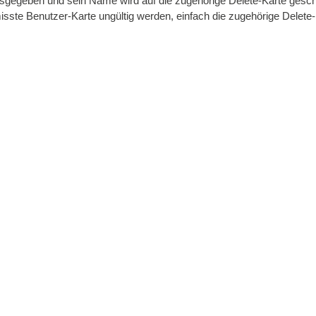
usgegeben und sein Name wird auf die zugehörige Delete-Karte gesch
rmisste Benutzer-Karte ungültig werden, einfach die zugehörige Dele