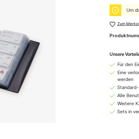
Um di
Zum Merkze
Produktnum
Unsere Vorteil
Für den E
Eine verlo
werden
Standard-
Alle Benut
Weitere K
Sets in v