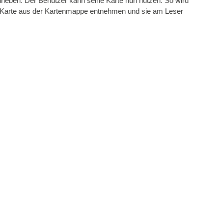
rieben. Der Benutzer kann seine Karte nun nutzen. So wird
te-Karte aus der Kartenmappe entnehmen und sie am Leser