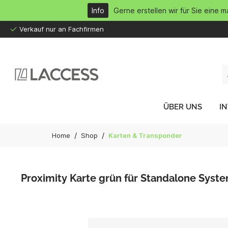
inhalt springen
Info
Gerne erstellen wir für Sie eine 
Verkauf nur an Fachfirmen
ÜBER UNS
I
/
/
Home
Shop
Karten & Transponder
Proximity Karte grün für Standalone Syste