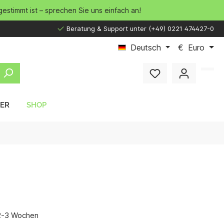
gestimmt ist – sprechen Sie uns einfach an!
Beratung & Support unter (+49) 0221 474427-0
Deutsch
€
Euro
LER
SHOP
 2-3 Wochen