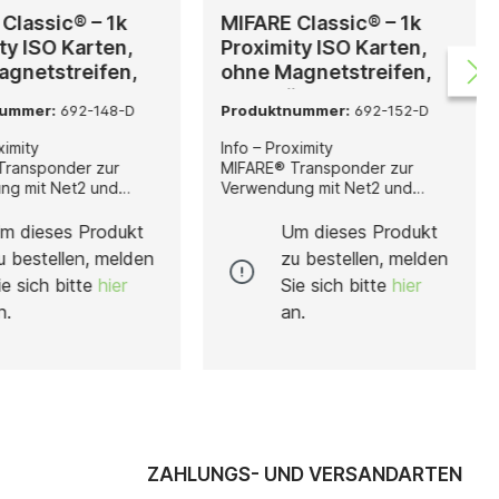
Classic® – 1k
MIFARE Classic® – 1k
ty ISO Karten,
Proximity ISO Karten,
agnetstreifen,
ohne Magnetstreifen,
ck
500 Stück
nummer:
692-148-D
Produktnummer:
692-152-D
ximity
Info – Proximity
Transponder zur
MIFARE® Transponder zur
ng mit Net2 und
Verwendung mit Net2 und
 Lesern oder
Paxton10 Lesern oder
rn, die MIFARE
Fremdlesern, die MIFARE
m dieses Produkt
Um dieses Produkt
gie verwenden.Karten
Technologie verwenden.Karten
u bestellen, melden
zu bestellen, melden
in Sets von 10 Stück
lieferbar in Sets von 10 Stück
ie sich bitte
hier
Sie sich bitte
hier
tück.
und 500 Stück.
anhänger lieferbar in
Schlüsselanhänger lieferbar in
n.
an.
10 Stück.MIFARE ist
Sets von 10 Stück.MIFARE ist
tragenes
ein eingetragenes
hen der NXP B.V. mit
Warenzeichen der NXP B.V. mit
en Niederlanden und
Sitz in den Niederlanden und
r Lizenz
wird unter Lizenz
Installation – Bei der
verwendet.Installation – Bei der
von Transpondern
Ausgabe von Transpondern
ie Benutzer-Daten
werden die Benutzer-Daten
ZAHLUNGS- UND VERSANDARTEN
Software bearbeitet.
über die Software bearbeitet.