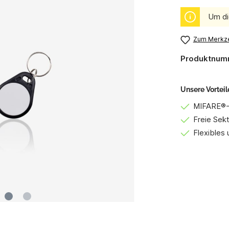
Um di
Zum Merkze
Produktnum
Unsere Vorteil
MIFARE®-
Freie Sek
Flexibles