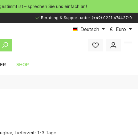
gestimmt ist – sprechen Sie uns einfach an!
Beratung & Support unter (+49) 0221 474427-0
Deutsch
€
Euro
LER
SHOP
ügbar, Lieferzeit: 1-3 Tage