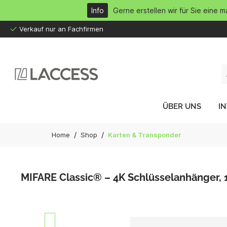
inhalt springen
Info
Gerne erstellen wir für Sie eine 
Verkauf nur an Fachfirmen
ÜBER UNS
I
/
/
Home
Shop
Karten & Transponder
MIFARE Classic® – 4K Schlüsselanhänger, 