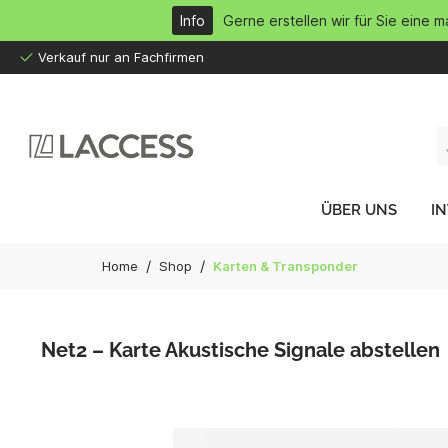
inhalt springen
Info
Gerne erstellen wir für Sie eine 
Verkauf nur an Fachfirmen
ÜBER UNS
I
/
/
Home
Shop
Karten & Transponder
Net2 – Karte Akustische Signale abstellen