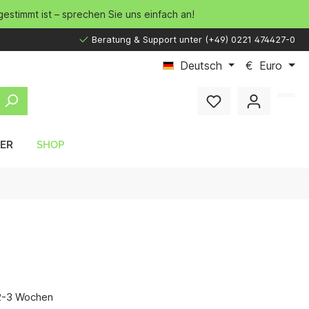
gestimmt ist – sprechen Sie uns einfach an!
Beratung & Support unter (+49) 0221 474427-0
Deutsch
€
Euro
LER
SHOP
 2-3 Wochen