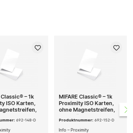
Classic® – 1k
MIFARE Classic® – 1k
ty ISO Karten,
Proximity ISO Karten,
agnetstreifen,
ohne Magnetstreifen,
ck
500 Stück
nummer:
692-148-D
Produktnummer:
692-152-D
ximity
Info – Proximity