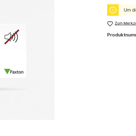
Um di
Zum Merkze
Produktnum