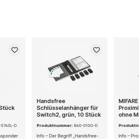
Handsfree
MIFARE 
 Stück
Schlüsselanhänger für
Proximi
Switch2, grün, 10 Stück
ohne M
10 Stü
-574SL-D
Produktnummer:
860-010G-D
Produkt
nsponder
Info – Der Begriff „Handsfree-
Info – Pro