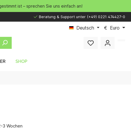
gestimmt ist – sprechen Sie uns einfach an!
Beratung & Support unter (+49) 0221 474427-0
Deutsch
€
Euro
LER
SHOP
 2-3 Wochen