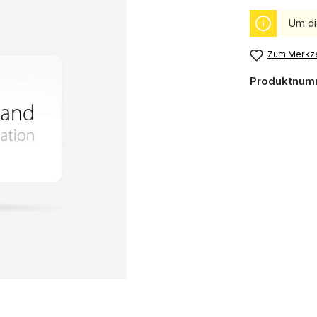
Um di
Zum Merkze
Produktnum