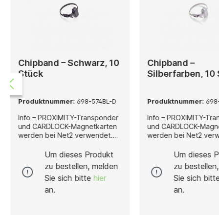
Chipband – Schwarz, 10
Chipband –
Stück
Silberfarben, 10
Produktnummer:
698-574BL-D
Produktnummer:
698
Info – PROXIMITY-Transponder
Info – PROXIMITY-Tra
und CARDLOCK-Magnetkarten
und CARDLOCK-Magne
werden bei Net2 verwendet.
werden bei Net2 ver
Die Transponder und
Die Transponder und
Magnetkarten werden in Sets
Magnetkarten werden 
Um dieses Produkt
Um dieses P
zu je 10 Stück geliefert.Wir
zu je 10 Stück geliefe
zu bestellen, melden
zu bestellen
haben nun auch
haben nun auch
Sie sich bitte
hier
Sie sich bit
selbstklebende Scheibchen,
selbstklebende Sche
die jede beliebige Karte zu
die jede beliebige Ka
an.
an.
einer PROXIMITY-Karte machen
einer PROXIMITY-Kar
– sehr
– sehr
kostengünstig.Installation – Bei
kostengünstig.Installa