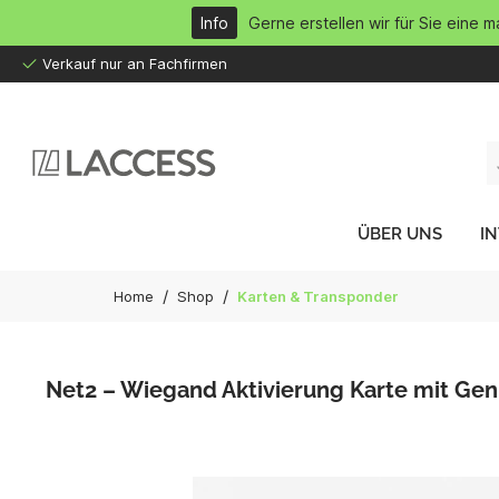
inhalt springen
Info
Gerne erstellen wir für Sie eine 
Verkauf nur an Fachfirmen
ÜBER UNS
I
/
/
Home
Shop
Karten & Transponder
Net2 – Wiegand Aktivierung Karte mit Ge