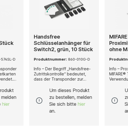
Handsfree
MIFARE 
 Stück
Schlüsselanhänger für
Proximi
Switch2, grün, 10 Stück
ohne M
10 Stü
-574SL-D
Produktnummer:
860-010G-D
Produkt
nsponder
Info – Der Begriff „Handsfree-
Info – Pro
tkarten
Zutrittskontrolle“ bedeutet,
MIFARE® 
wendet.
dass der Transponder zur
Verwendu
Identifikation der Person aus
Paxton10
in Sets
einer Tasche oder Handtasche
Fremdlese
rodukt
Um dieses Produkt
U
rt.Wir
heraus gelesen werden kann.
Technolo
, melden
zu bestellen, melden
z
Es ist nicht erforderlich, den
lieferbar 
te
hier
Sie sich bitte
hier
S
ibchen,
Transponder dazu in die Hand
und 500 S
rte zu
zu nehmen. Dieses System ist
Schlüssel
an.
a
te machen
besonders geeignet für Türen,
Sets von 
die von behinderten oder
ein einge
tion – Bei
älteren Personen genutzt
Warenzeic