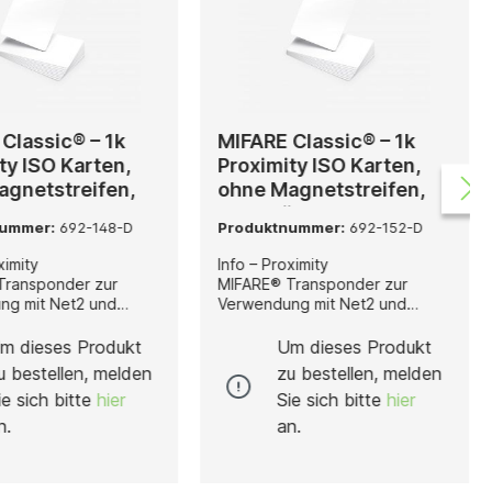
Classic® – 1k
MIFARE Classic® – 1k
ty ISO Karten,
Proximity ISO Karten,
agnetstreifen,
ohne Magnetstreifen,
ck
500 Stück
nummer:
692-148-D
Produktnummer:
692-152-D
ximity
Info – Proximity
Transponder zur
MIFARE® Transponder zur
ng mit Net2 und
Verwendung mit Net2 und
 Lesern oder
Paxton10 Lesern oder
rn, die MIFARE
Fremdlesern, die MIFARE
m dieses Produkt
Um dieses Produkt
gie verwenden.Karten
Technologie verwenden.Karten
u bestellen, melden
zu bestellen, melden
in Sets von 10 Stück
lieferbar in Sets von 10 Stück
ie sich bitte
hier
Sie sich bitte
hier
tück.
und 500 Stück.
anhänger lieferbar in
Schlüsselanhänger lieferbar in
n.
an.
10 Stück.MIFARE ist
Sets von 10 Stück.MIFARE ist
tragenes
ein eingetragenes
hen der NXP B.V. mit
Warenzeichen der NXP B.V. mit