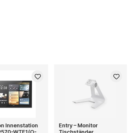
on Innenstation
Entry – Monitor
9570-WTE1(O-
Tischständer