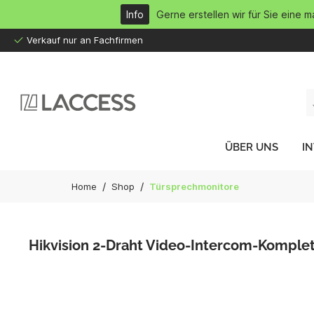
inhalt springen
Info
Gerne erstellen wir für Sie eine 
Verkauf nur an Fachfirmen
ÜBER UNS
I
/
/
Home
Shop
Türsprechmonitore
Hikvision 2-Draht Video-Intercom-Komple