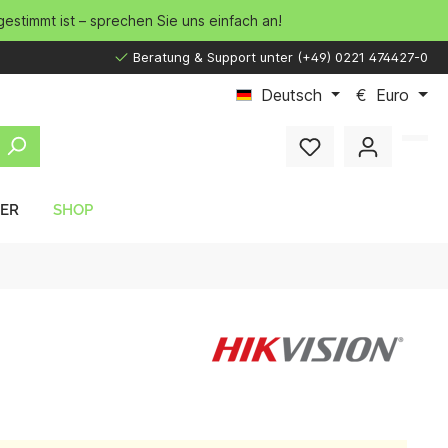
gestimmt ist – sprechen Sie uns einfach an!
Beratung & Support unter (+49) 0221 474427-0
Deutsch
€
Euro
LER
SHOP