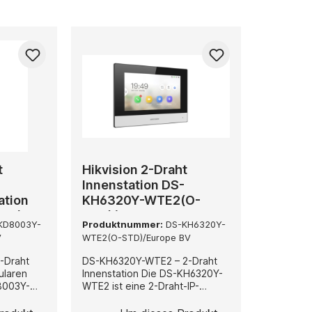
t
Hikvision 2-Draht
r
Innenstation DS-
ation
KH6320Y-WTE2(O-
E2(O-
STD)/Europe BV
KD8003Y-
Produktnummer:
DS-KH6320Y-
V
WTE2(O-STD)/Europe BV
-Draht
DS-KH6320Y-WTE2 – 2-Draht
ularen
Innenstation Die DS-KH6320Y-
WTE2 ist eine 2-Draht-IP-
ion der
Innenstation der KH6-Serie und
2-Draht-
bietet eine flüssige Video- und