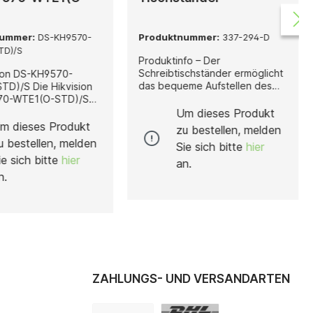
nummer:
DS-KH9570-
Produktnummer:
337-294-D
TD)/S
Produktinfo – Der
Schreibtischständer ermöglicht
tion DS-KH9570-
das bequeme Aufstellen des
ie Hikvision
Entry Monitors auf einem
70-WTE1(O-STD)/S
Schreibtisch oder einem
ntelligente IP-Video-
Um dieses Produkt
Tisch.Aufbau – Der Monitor
ion, die modernste
m dieses Produkt
zu bestellen, melden
lässt sich mit den zum Produkt
tion und Sicherheit
u bestellen, melden
Sie sich bitte
hier
gehörigen
eleganten Design
ie sich bitte
hier
Befestigungselementen einfach
ie eignet sich ideal für
an.
am Ständer anbringen. Der
tz in Wohnungen,
n.
verstellbare Ständer lässt sich
ienhäusern oder
in jedem beliebigen Winkel
bungen und
einstellen.
t eine klare Audio-
übertragung über IP-
 die
on in CCTV- und
ontrollsysteme sowie
stützung der Hik-
ZAHLUNGS- UND VERSANDARTEN
pp bietet diese
ion ein Höchstmaß an
nd Sicherheit –