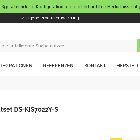
maßgeschneiderte Konfiguration, die perfekt auf Ihre Bedürfnisse ab
Eigene Produktentwicklung
NTEGRATIONEN
REFERENZEN
KONTAKT
HERSTEL
ttset DS-KIS7022Y-S