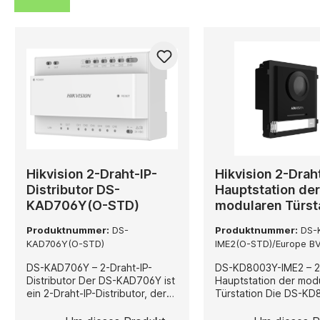
Hikvision 2-Draht-IP-
Hikvision 2-Drah
Distributor DS-
Hauptstation de
KAD706Y(O-STD)
modularen Türst
DS-KD8003Y-IM
Produktnummer:
DS-
Produktnummer:
DS-
STD)/Europe BV
KAD706Y(O-STD)
IME2(O-STD)/Europe B
DS-KAD706Y – 2-Draht-IP-
DS-KD8003Y-IME2 – 2
Distributor Der DS-KAD706Y ist
Hauptstation der mod
ein 2-Draht-IP-Distributor, der
Türstation Die DS-KD8003Y-
die Vernetzung von Video-
IME2 ist die Hauptstat
Intercom- und
KD8-Serie modularer 