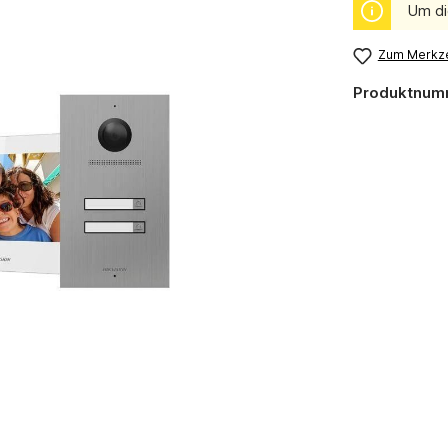
Um di
Zum Merkze
Produktnum