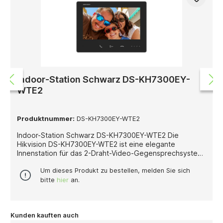
Indoor-Station Schwarz DS-KH7300EY-
WTE2
Produktnummer:
DS-KH7300EY-WTE2
Indoor-Station Schwarz DS-KH7300EY-WTE2 Die
Hikvision DS-KH7300EY-WTE2 ist eine elegante
Innenstation für das 2-Draht-Video-Gegensprechsystem
von Hikvision. Sie wurde speziell für die einfache
Nachrüstung bestehender Gegensprechanlagen
Um dieses Produkt zu bestellen, melden Sie sich
entwickelt und bietet eine moderne, komfortable und
bitte
hier
an.
sichere Kommunikationslösung für Wohnungen,
Mehrfamilienhäuser und Gewerbeobjekte. Mit ihrem 7-
Zoll-Touchdisplay und der intuitiven Benutzeroberfläche
ermöglicht sie eine einfache Bedienung und klare
Kunden kauften auch