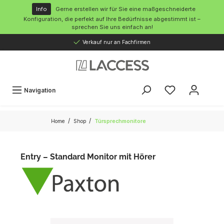
inhalt springen
Info
Gerne erstellen wir für Sie eine maßgeschneiderte
Konfiguration, die perfekt auf Ihre Bedürfnisse abgestimmt ist –
sprechen Sie uns einfach an!
Verkauf nur an Fachfirmen
Navigation
/
/
Home
Shop
Türsprechmonitore
Entry – Standard Monitor mit Hörer