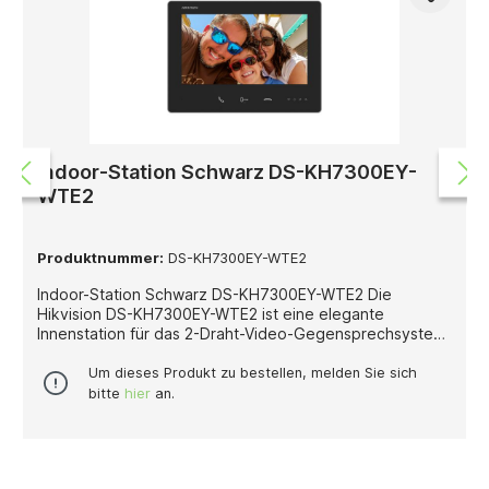
Indoor-Station Schwarz DS-KH7300EY-
WTE2
Produktnummer:
DS-KH7300EY-WTE2
Indoor-Station Schwarz DS-KH7300EY-WTE2 Die
Hikvision DS-KH7300EY-WTE2 ist eine elegante
Innenstation für das 2-Draht-Video-Gegensprechsystem
von Hikvision. Sie wurde speziell für die einfache
Nachrüstung bestehender Gegensprechanlagen
Um dieses Produkt zu bestellen, melden Sie sich
entwickelt und bietet eine moderne, komfortable und
bitte
hier
an.
sichere Kommunikationslösung für Wohnungen,
Mehrfamilienhäuser und Gewerbeobjekte. Mit ihrem 7-
Zoll-Touchdisplay und der intuitiven Benutzeroberfläche
ermöglicht sie eine einfache Bedienung und klare