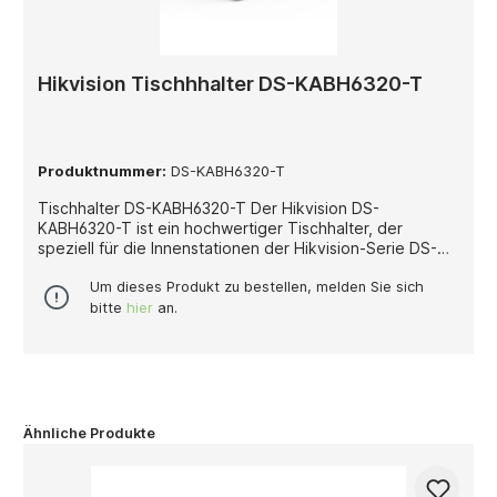
Hikvision Tischhhalter DS-KABH6320-T
Produktnummer:
DS-KABH6320-T
Tischhalter DS-KABH6320-T Der Hikvision DS-
KABH6320-T ist ein hochwertiger Tischhalter, der
speziell für die Innenstationen der Hikvision-Serie DS-
KH6320 entwickelt wurde. Er ermöglicht die komfortable
Platzierung der Video-Innenstation auf einem Tisch oder
Um dieses Produkt zu bestellen, melden Sie sich
einer ebenen Fläche, ohne dass eine Wandmontage
bitte
hier
an.
erforderlich ist. Der Halter überzeugt durch seine
robuste Bauweise und das funktionale Design, das sich
harmonisch in jede Umgebung einfügt – ideal für Büros,
Empfangsbereiche oder private Wohnräume.
Ähnliche Produkte