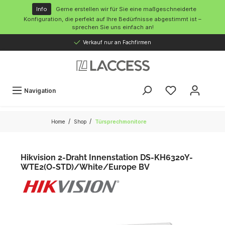
inhalt springen
Info
Gerne erstellen wir für Sie eine maßgeschneiderte
Konfiguration, die perfekt auf Ihre Bedürfnisse abgestimmt ist –
sprechen Sie uns einfach an!
Verkauf nur an Fachfirmen
Navigation
/
/
Home
Shop
Türsprechmonitore
Hikvision 2-Draht Innenstation DS-KH6320Y-
WTE2(O-STD)/White/Europe BV