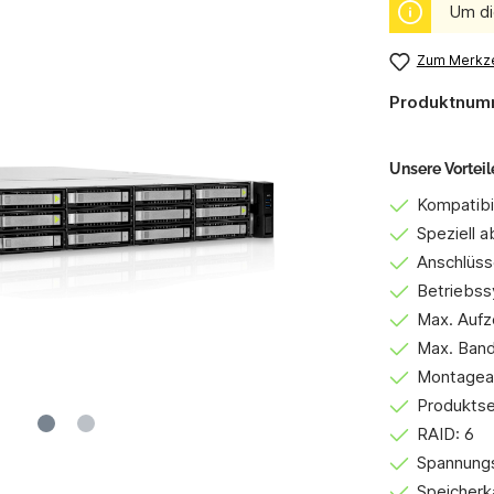
Um di
Zum Merkze
Produktnum
Unsere Vorteil
Kompatibil
Speziell 
Anschlüss
Betriebss
Max. Aufz
Max. Band
Montagear
Produktse
RAID: 6
Spannung
Speicherk