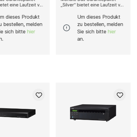
ietet eine Laufzeit von
„Silver“ bietet eine Laufzeit von
n und beinhaltet E-
60 Monaten und beinhaltet E-
ort sowie Treiber-
Mail-Support sowie Treiber-
m dieses Produkt
Um dieses Produkt
usätzlich ist ein
Support. Zusätzlich ist ein
u bestellen, melden
zu bestellen, melden
er Pick-Up & Return
kostenloser Pick-Up & Return
ie sich bitte
hier
Sie sich bitte
hier
nthalten. Vor
Service enthalten. Vor
ng wird ein Burn-In
Auslieferung wird ein Burn-In
n.
an.
sive Stresstest mit
Test inklusive Stresstest mit
er von mindestens 24
einer Dauer von mindestens 24
rchgeführt. Die
Stunden durchgeführt. Die
schaft gilt werktags
Rufbereitschaft gilt werktags
g bis Freitag
von Montag bis Freitag
08:00 und 17:00 Uhr
zwischen 08:00 und 17:00 Uhr
e Reaktion und
(MEZ). Die Reaktion und
lyse erfolgt
Fehleranalyse erfolgt
ch innerhalb von 8
telefonisch innerhalb von 8
Bei qualifiziertem
Stunden. Bei qualifiziertem
t ein Komponenten
Fehler ist ein Komponenten
orabtausch innerhalb
Express-Vorabtausch innerhalb
ktagen möglich,
von 2 Werktagen möglich,
 Fehlerqualifizierung
sofern die Fehlerqualifizierung
stens 12:00 Uhr (MEZ)
bis spätestens 12:00 Uhr (MEZ)
ossen
abgeschlossen
leistungen sind von
ist.Dienstleistungen sind von
Rabatten