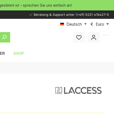
gestimmt ist – sprechen Sie uns einfach an!
Beratung & Support unter (+49) 0221 474427-0
Deutsch
€
Euro
LER
SHOP