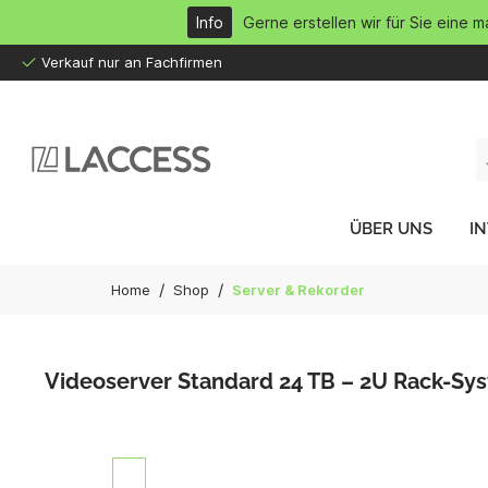
inhalt springen
Info
Gerne erstellen wir für Sie eine 
Verkauf nur an Fachfirmen
ÜBER UNS
I
/
/
Home
Shop
Server & Rekorder
Videoserver Standard 24 TB – 2U Rack-Sy