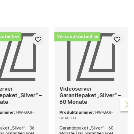
stenfrei
Versandkostenfrei
erver
Videoserver
epaket „Silver“ –
Garantiepaket „Silver“ –
ate
60 Monate
nummer:
HW-GAR-
Produktnummer:
HW-GAR-
SIL60-03
aket „Silver“ – 36
Garantiepaket „Silver“ – 60
Monate Das Garantiepaket