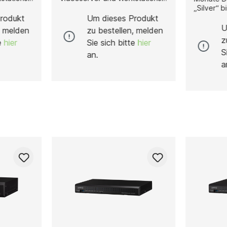
(Einzelplatzlizenz inkl.
„Silver“ b
Einrichtung) Unser
36 Monate
rodukt
Um dieses Produkt
 EPDR ist
Cybersecurity-System EPDR ist
Mail-Supp
U
, melden
zu bestellen, melden
eine leistungsstarke,
Support. Z
z
te
hier
Sie sich bitte
hier
cloudbasierte
kostenlos
S
ziell zum
Sicherheitslösung speziell zum
Service e
an.
vern und
Schutz von Videoservern und
Auslieferu
a
ssionellen
Workstations in professionellen
Test inklu
IT- und
einer Dau
en. Die
Sicherheitsumgebungen. Die
Stunden du
t
Plattform automatisiert
Rufbereit
g,
Prävention, Erkennung,
von Monta
tion auf
Eindämmung und Reaktion auf
zwischen 
hungen –
moderne Cyberbedrohungen –
(MEZ). Di
alware,
darunter Zero-Day-Malware,
Fehlerana
,
Ransomware, Phishing,
telefonis
ie In-
dateilose Angriffe sowie In-
Stunden. 
Memory-Exploits. Videoserver
Fehler is
und leistungsstarke
Express-V
iten
Workstations verarbeiten
von 2 Wer
häufig sensible und
sofern die
Daten und
sicherheitsrelevante Daten und
bis späte
teile
sind zentrale Bestandteile
abgeschl
uren. EPDR
kritischer Infrastrukturen. EPDR
ist.Dienst
e
schützt diese Systeme
Rabatten