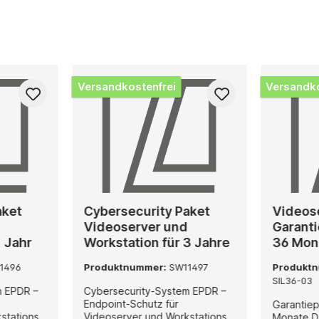
Versandkostenfrei
Versandko
aket
Cybersecurity Paket
Videos
Videoserver und
Garanti
1 Jahr
Workstation für 3 Jahre
36 Mon
1496
Produktnummer:
SW11497
Produkt
SIL36-03
m EPDR –
Cybersecurity-System EPDR –
Endpoint-Schutz für
Garantiep
stations
Videoserver und Workstations
Monate Das Garantiepaket