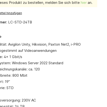
eses Produkt zu bestellen, melden Sie sich bitte
hier
an.
ttel hinzufügen
mer:
LC-STD-24TB
e
ität: Avigilon Unity, Hikvision, Paxton Net2, i-PRO
abgestimmt auf Videoanwendungen
e: 4x 1 Gbit/s
ystem: Windows Server 2022 Standard
eichnungskanäle: ca. 120
breite: 800 Mbit
t: 19”
rie: STD
sversorgung: 230V AC
apazität: 24 TB