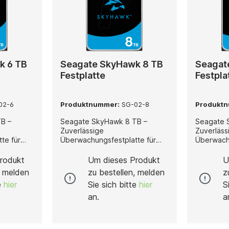
k 6 TB
Seagate SkyHawk 8 TB
Seagat
Festplatte
Festpla
02-6
Produktnummer:
SG-02-8
Produkt
B –
Seagate SkyHawk 8 TB –
Seagate 
Zuverlässige
Zuverläss
te für
Überwachungsfestplatte für
Überwachu
den Dauerbetrieb Die Seagate
den Dauerbetrie
peziell
SkyHawk 8 TB wurde speziell
SkyHawk 
rodukt
Um dieses Produkt
U
für professionelle
für profes
, melden
zu bestellen, melden
z
anwendun
Videoüberwachungsanwendun
Videoüb
te
hier
Sie sich bitte
hier
S
etet eine
gen entwickelt und bietet eine
gen entwi
sige und
intelligente, zuverlässige und
intelligen
an.
a
g für
sichere Speicherlösung für
sichere S
ysteme.
moderne Sicherheitssysteme.
moderne 
t die
In der SkyHawk steckt die
In der Sk