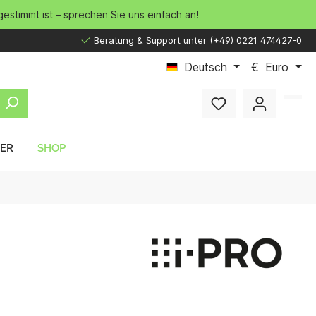
gestimmt ist – sprechen Sie uns einfach an!
Beratung & Support unter (+49) 0221 474427-0
Deutsch
€
Euro
LER
SHOP