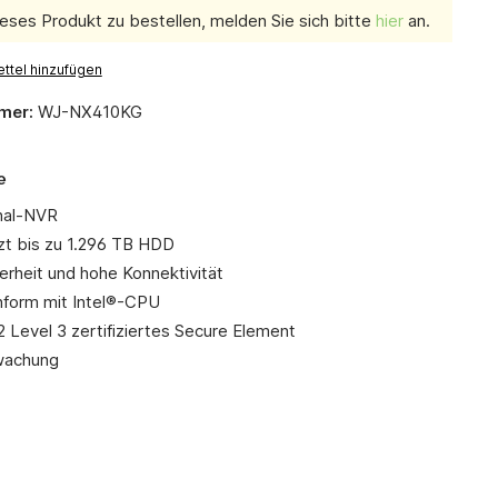
eses Produkt zu bestellen, melden Sie sich bitte
hier
an.
ttel hinzufügen
mer:
WJ-NX410KG
e
nal-NVR
zt bis zu 1.296 TB HDD
erheit und hohe Konnektivität
form mit Intel®-CPU
 Level 3 zertifiziertes Secure Element
wachung