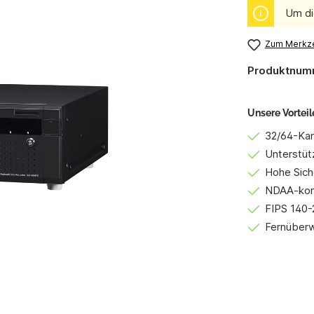
Um di
Zum Merkze
Produktnum
Unsere Vorteil
32/64-Ka
Unterstüt
Hohe Sich
NDAA-kon
FIPS 140-2
Fernüber