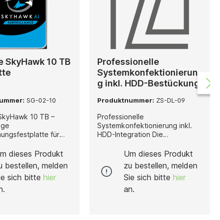
e SkyHawk 10 TB
Professionelle
tte
Systemkonfektionierun
g inkl. HDD-Bestückung
von Recordern
nummer:
SG-02-10
Produktnummer:
ZS-DL-09
SkyHawk 10 TB –
Professionelle
ige
Systemkonfektionierung inkl.
ngsfestplatte für
HDD-Integration Die
b Die Seagate
Systemkonfektionierung
10 TB wurde speziell
umfasst den fachgerechten
m dieses Produkt
Um dieses Produkt
sionelle
Einbau von Festplatten in DVRs
u bestellen, melden
zu bestellen, melden
erwachungsanwendun
sowie Network Video Recorder
ie sich bitte
hier
Sie sich bitte
hier
ckelt und bietet eine
(NVR). Nach der Installation
te, zuverlässige und
erfolgt ein vollständiger
n.
an.
peicherlösung für
Funktions- und Endtest, um die
Sicherheitssysteme.
einwandfreie Arbeitsweise des
yHawk steckt die
Systems sicherzustellen.