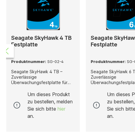
Seagate SkyHawk 4 TB
Seagate SkyHaw
Festplatte
Festplatte
Produktnummer:
SG-02-4
Produktnummer:
SG-
Seagate SkyHawk 4 TB –
Seagate SkyHawk 6 T
Zuverlässige
Zuverlässige
Überwachungsfestplatte für
Überwachungsfestplat
den Dauerbetrieb Die Seagate
den Dauerbetrieb Die Seagate
SkyHawk 4 TB wurde speziell
SkyHawk 6 TB wurde s
Um dieses Produkt
Um dieses P
für professionelle
für professionelle
zu bestellen, melden
zu bestellen
Videoüberwachungsanwendun
Videoüberwachungs
Sie sich bitte
hier
Sie sich bit
gen entwickelt und bietet eine
gen entwickelt und bi
intelligente, zuverlässige und
intelligente, zuverläs
an.
an.
sichere Speicherlösung für
sichere Speicherlösun
moderne Sicherheitssysteme.
moderne Sicherheitss
In der SkyHawk steckt die
In der SkyHawk steck