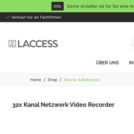
inhalt springen
Info
Gerne erstellen wir für Sie eine 
Verkauf nur an Fachfirmen
ÜBER UNS
I
/
/
Home
Shop
Server & Rekorder
32x Kanal Netzwerk Video Recorder