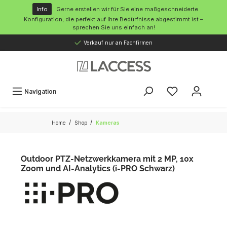
inhalt springen
Info
Gerne erstellen wir für Sie eine maßgeschneiderte
Konfiguration, die perfekt auf Ihre Bedürfnisse abgestimmt ist –
sprechen Sie uns einfach an!
Verkauf nur an Fachfirmen
Navigation
/
/
Home
Shop
Kameras
Outdoor PTZ-Netzwerkkamera mit 2 MP, 10x
Zoom und AI-Analytics (i-PRO Schwarz)