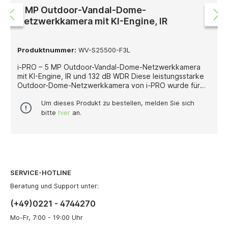
Überwachungsinstallation.
5 MP Outdoor-Vandal-Dome-
Netzwerkkamera mit KI-Engine, IR
Produktnummer:
WV-S25500-F3L
i-PRO – 5 MP Outdoor-Vandal-Dome-Netzwerkkamera
mit KI-Engine, IR und 132 dB WDR Diese leistungsstarke
Outdoor-Dome-Netzwerkkamera von i-PRO wurde für
professionelle Videoüberwachungsanwendungen
entwickelt, bei denen eine hohe Bildauflösung, robuste
Um dieses Produkt zu bestellen, melden Sie sich
Bauweise und integrierte KI-Funktionen entscheidend
bitte
hier
an.
sind. Mit 5 Megapixeln bei bis zu 30 Bildern pro Sekunde
liefert sie detailreiche und zuverlässige Videoaufnahmen
für sicherheitskritische Außenbereiche. Die Kamera ist
mit einem festen 3,2-mm-Objektiv (F2.0) ausgestattet
und bietet einen weiten Blickwinkel von 95° horizontal
und 52° vertikal. Damit eignet sie sich besonders für die
SERVICE-HOTLINE
flächige Überwachung von Eingängen, Fassaden,
Zufahrten oder Außenbereichen, in denen eine breite
Beratung und Support unter:
Abdeckung erforderlich ist. Für eine sichere
(+49)0221 - 4744270
Überwachung bei Nacht sorgt die integrierte
Infrarotbeleuchtung mit einer Reichweite von bis zu 35
Mo-Fr, 7:00 - 19:00 Uhr
Metern. In Kombination mit True Day/Night liefert die