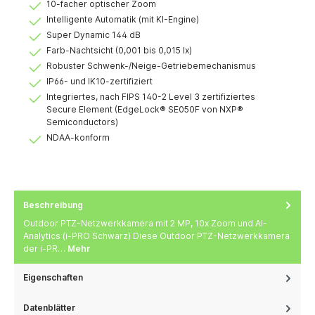
10-facher optischer Zoom
Intelligente Automatik (mit KI-Engine)
Super Dynamic 144 dB
Farb-Nachtsicht (0,001 bis 0,015 lx)
Robuster Schwenk-/Neige-Getriebemechanismus
IP66- und IK10-zertifiziert
Integriertes, nach FIPS 140-2 Level 3 zertifiziertes
Secure Element (EdgeLock® SE050F von NXP®
Semiconductors)
NDAA-konform
Beschreibung
Outdoor PTZ-Netzwerkkamera mit 2 MP, 10x Zoom und AI-
Analytics (i-PRO Schwarz) Diese Outdoor PTZ-Netzwerkkamera
der i-PR…
Mehr
Eigenschaften
Datenblätter