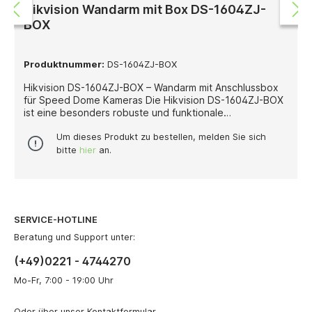
Hikvision Wandarm mit Box DS-1604ZJ-
BOX
Produktnummer:
DS-1604ZJ-BOX
Hikvision DS-1604ZJ-BOX – Wandarm mit Anschlussbox
für Speed Dome Kameras Die Hikvision DS-1604ZJ-BOX
ist eine besonders robuste und funktionale
Wandarmhalterung mit integrierter Anschlussbox, die
speziell für die Montage von Hikvision Speed Dome
Um dieses Produkt zu bestellen, melden Sie sich
Kameras entwickelt wurde. Sie bietet eine stabile,
bitte
hier
an.
witterungsbeständige und langlebige
Befestigungslösung für den professionellen Einsatz in
Innen- und Außenbereichen. Gefertigt aus einer
Kombination von hochwertiger Aluminiumlegierung und
Stahl, überzeugt die Halterung durch ihre
SERVICE-HOTLINE
außergewöhnliche Stabilität und
Korrosionsbeständigkeit. Die integrierte Anschlussbox
Beratung und Support unter:
ermöglicht eine geschützte und ordentliche
(+49)0221 - 4744270
Kabelführung, wodurch die Installation erleichtert und
das System vor Umwelteinflüssen geschützt wird. Das
Mo-Fr, 7:00 - 19:00 Uhr
Design in Hikvision-Weiß sorgt für ein professionelles,
einheitliches Erscheinungsbild, das sich perfekt in
Oder über unser
Kontaktformular
.