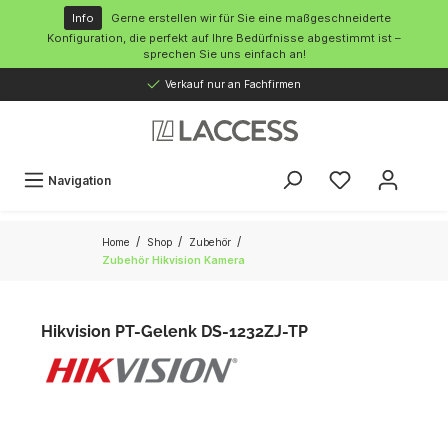
inhalt springen
Info
Gerne erstellen wir für Sie eine maßgeschneiderte
Konfiguration, die perfekt auf Ihre Bedürfnisse abgestimmt ist –
sprechen Sie uns einfach an!
Verkauf nur an Fachfirmen
Navigation
/
/
/
Home
Shop
Zubehör
Zubehör Hikvision Kamera
Hikvision PT-Gelenk DS-1232ZJ-TP