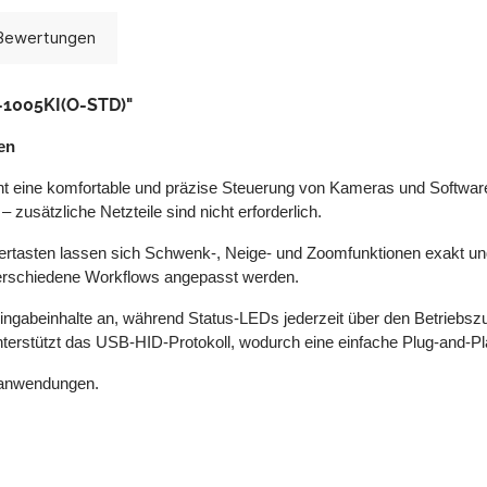
Bewertungen
-1005KI(O-STD)"
en
cht eine komfortable und präzise Steuerung von Kameras und Softwa
usätzliche Netzteile sind nicht erforderlich.
ertasten lassen sich Schwenk-, Neige- und Zoomfunktionen exakt und
n verschiedene Workflows angepasst werden.
n Eingabeinhalte an, während Status-LEDs jederzeit über den Betriebszu
terstützt das USB-HID-Protokoll, wodurch eine einfache Plug-and-Play
gsanwendungen.