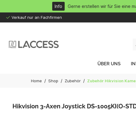
inhalt springen
Info
Gerne erstellen wir für Sie eine 
Verkauf nur an Fachfirmen
ÜBER UNS
I
/
/
/
Home
Shop
Zubehör
Zubehör Hikvision Kame
Hikvision 3-Axen Joystick DS-1005KI(O-STD