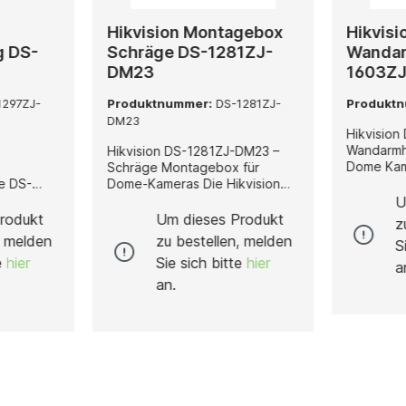
Hikvision Montagebox
Hikvisi
g DS-
Schräge DS-1281ZJ-
Wandar
DM23
1603Z
297ZJ-
Produktnummer:
DS-1281ZJ-
Produkt
DM23
Hikvision
Wandarmh
Hikvision DS-1281ZJ-DM23 –
Dome Kameras Die
Schräge Montagebox für
DS-1603ZJ
Dome-Kameras Die Hikvision
hochwert
ertige
DS-1281ZJ-DM23 ist eine
U
stabile W
Hikvision,
robuste und funktionale
rodukt
Um dieses Produkt
z
für die M
ichere und
Montagebox mit schräger
, melden
zu bestellen, melden
S
Speed D
Ausrichtung, die speziell für die
te
hier
Sie sich bitte
hier
entwickel
s an
Installation von Hikvision Dome-
a
eine zuve
rde.
Kameras entwickelt wurde. Sie
an.
witterung
obusten
ermöglicht eine optimale
langlebig
etet sie
Kamerapositionierung an
für profes
he
Wänden oder Decken mit
Überwach
tig
ungünstigem Winkel und sorgt
Innen- un
t. Die
damit für eine präzise
Gefertigt
chem Weiß
Überwachungsausrichtung in
Aluminium
e und
jeder Umgebung. Gefertigt aus