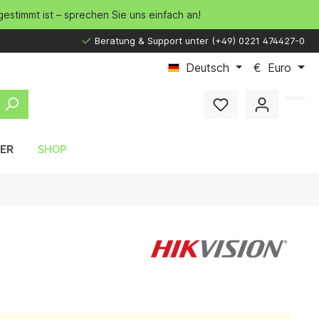
gestimmt ist – sprechen Sie uns einfach an!
Beratung & Support unter (+49) 0221 474427-0
Deutsch
€
Euro
LER
SHOP