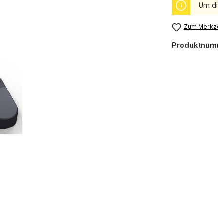
Um di
Zum Merkze
Produktnum