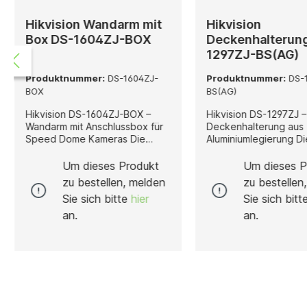
Hikvision Wandarm mit
Hikvision
Box DS-1604ZJ-BOX
Deckenhalterun
1297ZJ-BS(AG)
Produktnummer:
DS-1604ZJ-
Produktnummer:
DS-1
BOX
BS(AG)
Hikvision DS-1604ZJ-BOX –
Hikvision DS-1297ZJ –
Wandarm mit Anschlussbox für
Deckenhalterung aus
Speed Dome Kameras Die
Aluminiumlegierung Die DS-
Hikvision DS-1604ZJ-BOX ist
1297ZJ ist eine hochw
eine besonders robuste und
Deckenhalterung von 
Um dieses Produkt
Um dieses P
funktionale Wandarmhalterung
die speziell für die s
zu bestellen, melden
zu bestellen
mit integrierter Anschlussbox,
stabile Montage von
Sie sich bitte
hier
Sie sich bit
die speziell für die Montage
Überwachungskamera
von Hikvision Speed Dome
Decken entwickelt wu
an.
an.
Kameras entwickelt wurde. Sie
Gefertigt aus einer r
bietet eine stabile,
Aluminiumlegierung bi
witterungsbeständige und
eine hohe mechanisc
langlebige Befestigungslösung
Stabilität bei gleichzei
für den professionellen Einsatz
geringem Eigengewich
in Innen- und Außenbereichen.
Ausführung in klassis
Gefertigt aus einer Kombination
sorgt für eine dezent