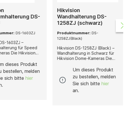
on
Hikvision
mhalterung DS-
Wandhalterung DS-
J
1258ZJ (schwarz)
nummer:
DS-1603ZJ
Produktnummer:
DS-
1258ZJ(Black)
 DS-1603ZJ –
alterung für Speed
Hikvision DS-1258ZJ (Black) –
 Hikvision
Wandhalterung in Schwarz für
 ist eine
Hikvision Dome-Kameras Die
ige und besonders
Hikvision DS-1258ZJ (Black) ist
m dieses Produkt
andarmhalterung, die
eine kompakte und robuste
Um dieses Produkt
u bestellen, melden
ontage von Hikvision
Wandhalterung, die speziell für
zu bestellen, melden
ie sich bitte
hier
ome Kameras
die sichere Montage von
Sie sich bitte
hier
t wurde. Sie bietet
Hikvision Dome-Kameras
n.
rlässige,
entwickelt wurde. Gefertigt aus
an.
sbeständige und
hochwertigem Kunststoff,
e Befestigungslösung
bietet sie eine zuverlässige,
sionelle
stabile und langlebige
ungssysteme im
Befestigungslösung für den
d Außenbereich.
Einsatz in Innenbereichen. Mit
 aus robuster
ihrem schlichten und modernen
legierung, überzeugt
Design in Hikvision-Schwarz