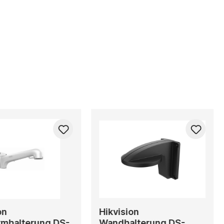
on
Hikvision
mhalterung DS-
Wandhalterung DS-