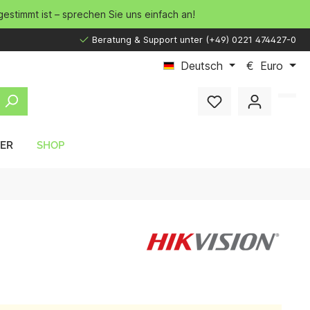
gestimmt ist – sprechen Sie uns einfach an!
Beratung & Support unter (+49) 0221 474427-0
Deutsch
€
Euro
LER
SHOP