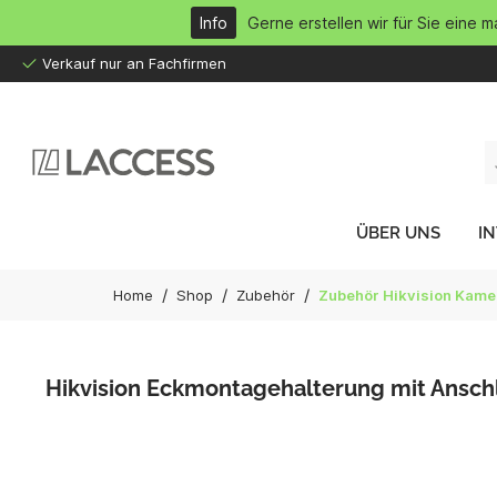
inhalt springen
Info
Gerne erstellen wir für Sie eine 
Verkauf nur an Fachfirmen
ÜBER UNS
I
/
/
/
Home
Shop
Zubehör
Zubehör Hikvision Kame
Hikvision Eckmontagehalterung mit Ansc