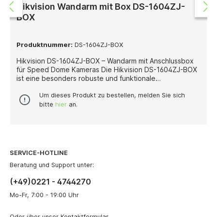
Hikvision Wandarm mit Box DS-1604ZJ-
BOX
Produktnummer:
DS-1604ZJ-BOX
Hikvision DS-1604ZJ-BOX – Wandarm mit Anschlussbox
für Speed Dome Kameras Die Hikvision DS-1604ZJ-BOX
ist eine besonders robuste und funktionale
Wandarmhalterung mit integrierter Anschlussbox, die
speziell für die Montage von Hikvision Speed Dome
Um dieses Produkt zu bestellen, melden Sie sich
Kameras entwickelt wurde. Sie bietet eine stabile,
bitte
hier
an.
witterungsbeständige und langlebige
Befestigungslösung für den professionellen Einsatz in
Innen- und Außenbereichen. Gefertigt aus einer
Kombination von hochwertiger Aluminiumlegierung und
Stahl, überzeugt die Halterung durch ihre
SERVICE-HOTLINE
außergewöhnliche Stabilität und
Korrosionsbeständigkeit. Die integrierte Anschlussbox
Beratung und Support unter:
ermöglicht eine geschützte und ordentliche
(+49)0221 - 4744270
Kabelführung, wodurch die Installation erleichtert und
das System vor Umwelteinflüssen geschützt wird. Das
Mo-Fr, 7:00 - 19:00 Uhr
Design in Hikvision-Weiß sorgt für ein professionelles,
einheitliches Erscheinungsbild, das sich perfekt in
Oder über unser
Kontaktformular
.