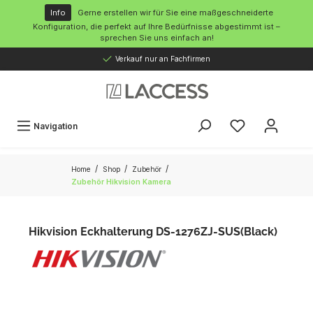
inhalt springen
Info
Gerne erstellen wir für Sie eine maßgeschneiderte
Konfiguration, die perfekt auf Ihre Bedürfnisse abgestimmt ist –
sprechen Sie uns einfach an!
Verkauf nur an Fachfirmen
Navigation
/
/
/
Home
Shop
Zubehör
Zubehör Hikvision Kamera
Hikvision Eckhalterung DS-1276ZJ-SUS(Black)