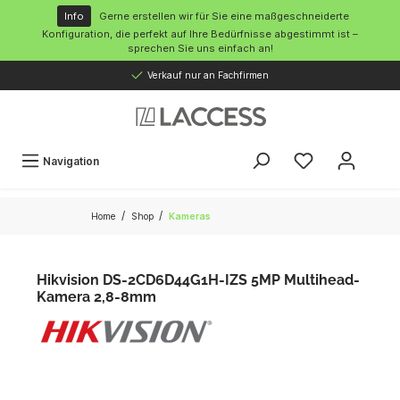
inhalt springen
Info
Gerne erstellen wir für Sie eine maßgeschneiderte
Konfiguration, die perfekt auf Ihre Bedürfnisse abgestimmt ist –
sprechen Sie uns einfach an!
Verkauf nur an Fachfirmen
Navigation
/
/
Home
Shop
Kameras
Hikvision DS-2CD6D44G1H-IZS 5MP Multihead-
Kamera 2,8-8mm