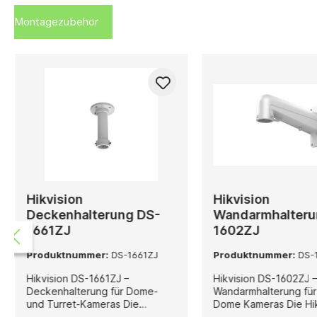
Montagezubehör
Hikvision
Hikvision
Deckenhalterung DS-
Wandarmhalteru
1661ZJ
1602ZJ
Produktnummer:
DS-1661ZJ
Produktnummer:
DS-
Hikvision DS-1661ZJ –
Hikvision DS-1602ZJ 
Deckenhalterung für Dome-
Wandarmhalterung fü
und Turret-Kameras Die
Dome Kameras Die Hikvision
Hikvision DS-1661ZJ ist eine
DS-1602ZJ ist eine r