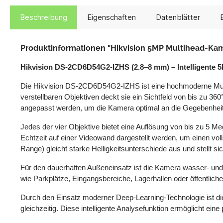
Beschreibung
Eigenschaften
Datenblätter
Produktinformationen "Hikvision 5MP Multihead-Ka
Hikvision DS-2CD6D54G2-IZHS (2.8–8 mm) – Intelligente
Die Hikvision DS-2CD6D54G2-IZHS ist eine hochmoderne Mult
verstellbaren Objektiven deckt sie ein Sichtfeld von bis zu 3
angepasst werden, um die Kamera optimal an die Gegebenhe
Jedes der vier Objektive bietet eine Auflösung von bis zu 5 M
Echtzeit auf einer Videowand dargestellt werden, um einen v
Range) gleicht starke Helligkeitsunterschiede aus und stellt si
Für den dauerhaften Außeneinsatz ist die Kamera wasser- und
wie Parkplätze, Eingangsbereiche, Lagerhallen oder öffentliche
Durch den Einsatz moderner Deep-Learning-Technologie ist di
gleichzeitig. Diese intelligente Analysefunktion ermöglicht ein