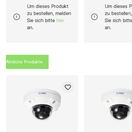
kompakte und robuste
langlebige Wandarmha
Um dieses Produkt
Um dieses P
Deckenhalterung, die speziell
die speziell für die si
zu bestellen, melden
zu bestellen
für die sichere Montage von
Montage von Hikvisi
Sie sich bitte
hier
Sie sich bit
Hikvision Dome- und Turret-
Dome Kameras entwic
Kameras entwickelt wurde. Sie
wurde. Gefertigt aus
an.
an.
besteht aus hochwertiger
hochwertiger
Aluminiumlegierung, die für
Aluminiumlegierung, bi
Stabilität,
eine hervorragende Sta
Korrosionsbeständigkeit und
Witterungsbeständigk
eine lange Lebensdauer sorgt –
Korrosionsschutz, wo
ideal für den Einsatz in
sich ideal für den Eins
Ähnliche Produkte
Innenräumen oder geschützten
Innen- und Außenber
Außenbereichen. Mit ihren
eignet. Die Halterung verfügt
Abmessungen von 116,5 × 200
über ein durchdachte
mm bietet die Halterung eine
Kabelmanagement-Sy
präzise Passform und
eine geschützte und 
ermöglicht eine zuverlässige,
Kabelführung ermöglic
feste Installation. Das elegante
Dadurch wird nicht nu
Design in Hikvision-Weiß sorgt
Installation vereinfach
für eine harmonische
sondern auch die Lan
Integration mit den Kameras
der Verkabelung gewä
des Herstellers und fügt sich
Das funktionale Desig
dezent in jede Umgebung ein.
eine präzise Ausricht
Durch die integrierte
Kamera und sorgt glei