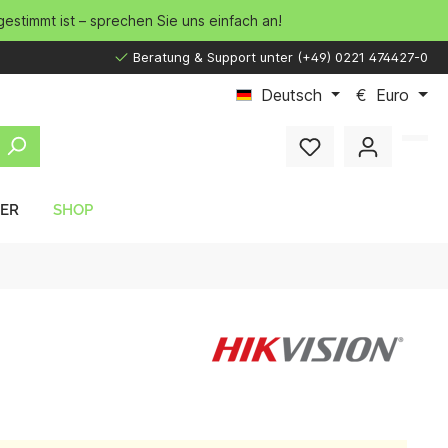
gestimmt ist – sprechen Sie uns einfach an!
Beratung & Support unter (+49) 0221 474427-0
Deutsch
€
Euro
LER
SHOP