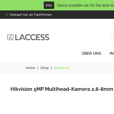
inhalt springen
Info
Gerne erstellen wir für Sie eine 
Verkauf nur an Fachfirmen
ÜBER UNS
I
/
/
Home
Shop
Kameras
Hikvision 5MP Multihead-Kamera 2,8-8mm