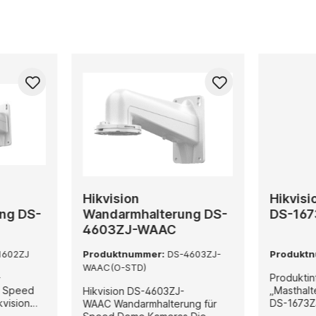
Hikvision
Hikvisi
ng DS-
Wandarmhalterung DS-
DS-167
4603ZJ-WAAC
1602ZJ
Produktnummer:
DS-4603ZJ-
Produkt
WAAC(O-STD)
–
Produktin
r Speed
„Masthalte
Hikvision DS-4603ZJ-
DS-1673ZJ
WAAC Wandarmhalterung für
obuste und
horizonta