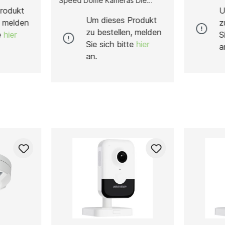
Speed Dome Kameras Die
lterung,
Hikvision
Hikvision DS-14603ZJ-WAAC ist
rodukt
U
chere
Dome-Kam
eine robuste und langlebige
Um dieses Produkt
, melden
z
on Speed
aus rostfr
Wandarmhalterung, die speziell
zu bestellen, melden
te
hier
S
kelt
Beschicht
für die sichere Montage von
Sie sich bitte
hier
und biete
Hikvision Speed Dome Kameras
a
Korrosion
entwickelt wurde. Gefertigt aus
an.
etet sie
den dauer
hochwertiger
bilität,
Die Halter
Aluminiumlegierung, bietet sie
eit und
Mastdurch
eine hervorragende Stabilität,
durch sie
127 mm ge
Witterungsbeständigkeit und
atz in
20 kg und
Korrosionsschutz, wodurch sie
eichen
stabile ei
sich ideal für den Einsatz in
In Verbin
Innen- und Außenbereichen
s
passende
eignet. Die Halterung verfügt
stem, das
eignet sie
über ein durchdachtes
saubere
profession
Kabelmanagement-System, das
ht.
eine geschützte und saubere
r die
Kabelführung ermöglicht.
t,
Dadurch wird nicht nur die
glebigkeit
Installation vereinfacht,
hrleistet.
sondern auch die Langlebigkeit
n erlaubt
der Verkabelung gewährleistet.
ung der
Das funktionale Design erlaubt
chzeitig
eine präzise Ausrichtung der