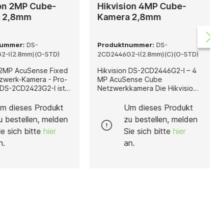
ion 2MP Cube-
Hikvision 4MP Cube-
 2,8mm
Kamera 2,8mm
nummer:
DS-
Produktnummer:
DS-
2-I(2.8mm)(O-STD)
2CD2446G2-I(2.8mm)(C)(O-STD)
 2MP AcuSense Fixed
Hikvision DS-2CD2446G2-I – 4
zwerk-Kamera - Pro-
MP AcuSense Cube
Netzwerkkamera Die Hikvision
pakte 2-Megapixel-
DS-2CD2446G2-I ist eine
zwerkkamera, die mit
kompakte 4-Megapixel Cube-
m dieses Produkt
Um dieses Produkt
 AcuSense-
Kamera, die speziell für den
u bestellen, melden
zu bestellen, melden
e für intelligente
Innenbereich entwickelt wurde
ie sich bitte
hier
Sie sich bitte
hier
ise Überwachung
und durch intelligente
t 2 MP Auflösung
Erkennungsfunktionen sowie
n.
an.
e klare, detailreiche
hervorragende Bildqualität
ährend die 120 dB
überzeugt. Dank AcuSense
tion starke
Deep-Learning-Technologie
tsunterschiede
erkennt die Kamera zuverlässig
sgleicht. Dank
Menschen und Fahrzeuge,
ompression werden
wodurch Fehlalarme deutlich
e und Speicherplatz
reduziert werden. Ergänzend
reduziert, ohne die
sorgt der PIR-Sensor, der auf