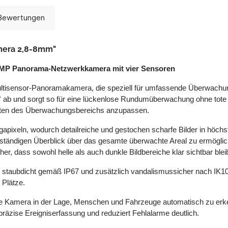
Bewertungen
mera 2,8-8mm"
 5MP Panorama-Netzwerkkamera mit vier Sensoren
isensor-Panoramakamera, die speziell für umfassende Überwachungs
60° ab und sorgt so für eine lückenlose Rundumüberwachung ohne tote
iten des Überwachungsbereichs anzupassen.
egapixeln, wodurch detailreiche und gestochen scharfe Bilder in höch
ollständigen Überblick über das gesamte überwachte Areal zu ermögl
cher, dass sowohl helle als auch dunkle Bildbereiche klar sichtbar blei
 staubdicht gemäß IP67 und zusätzlich vandalismussicher nach IK10.
 Plätze.
e Kamera in der Lage, Menschen und Fahrzeuge automatisch zu erkenn
e präzise Ereigniserfassung und reduziert Fehlalarme deutlich.