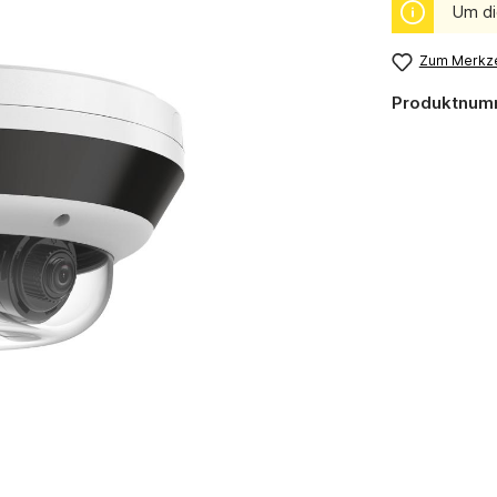
Um di
Zum Merkze
Produktnum