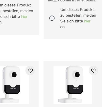
1602ZJ-Corner ist eine robuste
 PanoVu- und Speed-
Eckmontagehalterung für
m dieses Produkt
eras. Sie besteht
Speed-Dome-Kameras und
Um dieses Produkt
u bestellen, melden
eiem Edelstahl mit
eignet sich ideal für die
zu bestellen, melden
ie sich bitte
hier
ung in Hikvision White
Installation an Gebäudeecken
Sie sich bitte
hier
t hohe
im Außenbereich. Gefertigt aus
n.
sbeständigkeit für
Aluminiumlegierung und Stahl,
an.
haften Außeneinsatz.
bietet sie hohe Stabilität und
ung ist für
Langlebigkeit. Die Halterung ist
messer von 67 bis
im Hikvision-White-Design
eignet, trägt bis zu
ausgeführt, trägt Kameras bis
 überzeugt durch ihre
10 kg und verfügt über ein
nteilige Konstruktion.
integriertes Sicherheitsseil zur
dung mit einer
erleichterten Montage. Sie ist
n Pendelhalterung
die optimale Lösung für eine
 sich ideal für
sichere und präzise
elle Installationen an
Kamerapositionierung mit
exponierten Standorten.
erweitertem Sichtfeld.