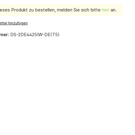
eses Produkt zu bestellen, melden Sie sich bitte
hier
an.
ttel hinzufügen
mer:
DS-2DE4425IW-DE(T5)