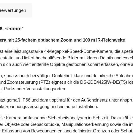
Bewertungen
4,8-120mm"
ra mit 25-fachem optischem Zoom und 100 m IR-Reichweite
t eine leistungsstarke 4-Megapixel-Speed-Dome-Kamera, die speziel
tattet und liefert hochauflösende Bilder mit klaren Details und exz
sich auch weit entfernte Objekte gestochen scharf erfassen, ohne an 
rn, sodass auch bei völliger Dunkelheit klare und detailreiche Aufnah
und Zoomsteuerung (PTZ) eignet sich die DS-2DE4425IW-DE(T5) idea
n, Parks oder Veranstaltungsorten.
zt gemäß IP66 und damit optimal für den Außeneinsatz unter anspru
ble Spannungsversorgung und einfache Installation.
etet die Kamera umfassende Sicherheitsanalysen in Echtzeit. Dazu z
ter Objekte oder Gepäckstücke, Manipulationserkennung sowie die i
e Erfassung von Bewegungen entlang definierter Grenzen oder Schut