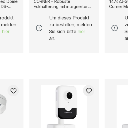
peed Dome
CORNER – Robuste
1476ZJ-SUS Die r
Eckhalterung mit integrierter
Corner Mo
Anschlussbox Die Hikvision DS-
Hikvision
erung, die
1604ZJ-BOX-CORNER ist eine
für eine s
rodukt
Um dieses Produkt
U
age von
hochwertige Eckhalterung mit
zuverläs
, melden
zu bestellen, melden
z
e Kameras
integrierter Anschlussbox, die
Überwach
te
hier
Sie sich bitte
hier
S
entwickelt
speziell für die sichere und
Gebäudee
 stabile,
saubere Installation von
Gefertigt
an.
a
ssionelle
Hikvision-Kameras an
Edelstahl,
ie ideal
Gebäudeecken entwickelt
hervorra
wurde. Gefertigt aus robustem
Witterung
Aluminium und Stahl bietet sie
eine lang
hohe Stabilität,
für den E
me
Korrosionsbeständigkeit und
Außenbereich. Mit
Langlebigkeit, selbst bei
Abmessun
 robuster
anspruchsvollen
126 mm × 
d Stahl,
Witterungsbedingungen. Mit
× 4.13") e
ung durch
ihren Abmessungen von 255,5
Halterung
× 314 × 542,5 mm ermöglicht
sichere In
eit und
die Halterung eine präzise und
für eine 
nem
stabile Montage, ideal für
der Kamera. Eigensch
.38 lb)
Überwachungsbereiche, die
Farbe: Hikvision White Material:
 355,5 ×
eine optimale Sicht in zwei
Edelstahl Abmessungen: 250
 × 10.31”
Richtungen erfordern. Die
mm × 126
ne
integrierte Verbindungsbox
× 4.96" × 4.13") 