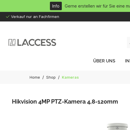
inhalt springen
Info
Gerne erstellen wir für Sie eine 
Verkauf nur an Fachfirmen
ÜBER UNS
I
/
/
Home
Shop
Kameras
Hikvision 4MP PTZ-Kamera 4,8-120mm