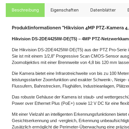
Beschreibung
Eigenschaften
Datenblätter
Produktinformationen "Hikvision 4MP PTZ-Kamera 
Hikvision DS-2DE4425IW-DE(T5) – 4MP PTZ-Netzwerkkame
Die Hikvision DS-2DE4425IW-DE(T5) aus der PTZ Pro-Serie is
Sie ist mit einem 1/2,8” Progressive Scan CMOS-Sensor ausges
Zoomobjektivs mit einer Brennweite von 4,8 bis 120 mm lassen 
Die Kamera bietet eine Infrarotreichweite von bis zu 100 Mete
leistungsstarker Zoomfunktion und exakter Schwenk-, Neige- 
Flussufern, Bahnstrecken, Flughäfen, Industrieanlagen, Plätze
Das robuste Gehäuse der Kamera ist staub- und wettergeschüt
Power over Ethernet Plus (PoE+) sowie 12 V DC für eine flexi
Mit einer Vielzahl an intelligenten Erkennungsfunktionen bi
Gesichtserkennung und -vergleich, Erkennung unbeaufsichtig
Zusätzlich ermöglicht die Perimeter-Überwachung eine präzis