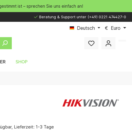
gestimmt ist – sprechen Sie uns einfach an!
Beratung & Support unter (+49) 0221 474427-0
Deutsch
€
Euro
LER
SHOP
ügbar, Lieferzeit: 1-3 Tage