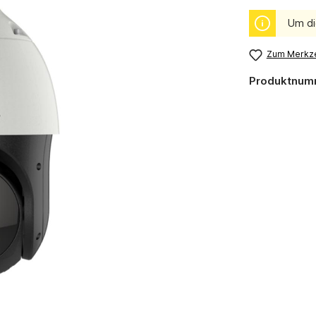
Um di
Zum Merkze
Produktnum