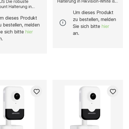
Halterung in Hikvision-White ist
obuste
eine hochwertige Lösung zur
unt Halterung in
sicheren Montage von
-Weiß wurde speziell
Um dieses Produkt
Überwachungskameras an
tabile und
m dieses Produkt
zu bestellen, melden
Gebäudeecken. Durch ihr
sige Montage von
u bestellen, melden
Sie sich bitte
hier
funktionales Design ermöglicht
ungskameras an
ie sich bitte
hier
sie eine optimale Abdeckung
cken entwickelt.
an.
des gewünschten
 aus hochwertigem
n.
Sichtbereichs und eignet sich
 bietet sie
sowohl für den Innen- als auch
gende
den Außenbereich. Gefertigt
sbeständigkeit sowie
aus rostfreiem Edelstahl,
e Lebensdauer – ideal
überzeugt die Halterung durch
insatz im Innen- und
hohe Stabilität,
 kompakten
Korrosionsbeständigkeit und
gen von 250 mm ×
eine lange Lebensdauer –
105 mm (9.84" × 4.96"
selbst unter anspruchsvollen
rmöglicht die
Wetterbedingungen. Mit ihren
 eine platzsparende,
Abmessungen von 250 mm ×
stallation und sorgt
126 mm × 105 mm (9.84" × 4.96"
optimale Ausrichtung
× 4.13") bietet sie kompakte
aften:
Maße für eine flexible
Installation. Das Gewicht von
2280 g (5.03 lb.) sorgt für
 mm × 105 mm (9.84"
zusätzliche Robustheit und
Ausführung: