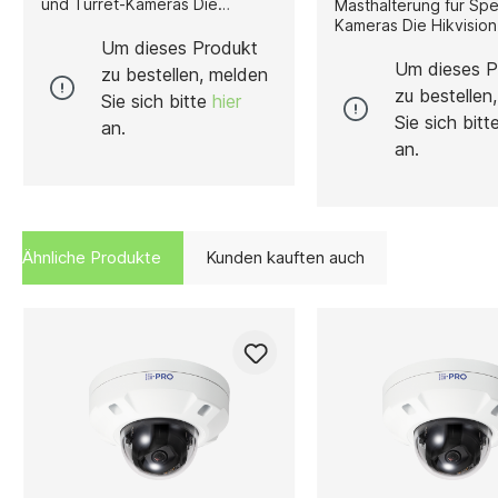
und Turret-Kameras Die
Masthalterung für S
Hikvision DS-1661ZJ ist eine
Kameras Die Hikvision DS-
kompakte und robuste
1604ZJ-POLE ist eine
Um dieses Produkt
Deckenhalterung, die speziell
hochwertige Masthalt
Um dieses P
zu bestellen, melden
für die sichere Montage von
speziell für die Mont
zu bestellen
Sie sich bitte
hier
Hikvision Dome- und Turret-
Hikvision Speed Dom
Sie sich bit
Kameras entwickelt wurde. Sie
an vertikalen Masten 
an.
besteht aus hochwertiger
wurde. Sie bietet eine
an.
Aluminiumlegierung, die für
wetterfeste und profe
Stabilität,
Befestigungslösung, d
Korrosionsbeständigkeit und
für Außenbereiche,
eine lange Lebensdauer sorgt –
Industrieanlagen und
ideal für den Einsatz in
öffentliche
Ähnliche Produkte
Kunden kauften auch
Innenräumen oder geschützten
Überwachungssyste
Außenbereichen. Mit ihren
geeignet ist. Gefertigt aus
Abmessungen von 116,5 × 200
einer Kombination von
mm bietet die Halterung eine
Aluminiumlegierung un
präzise Passform und
überzeugt die Halter
ermöglicht eine zuverlässige,
ihre hohe Stabilität,
feste Installation. Das elegante
Korrosionsbeständigk
Design in Hikvision-Weiß sorgt
Langlebigkeit. Mit ei
für eine harmonische
Gewicht von 3,8 kg (8
Integration mit den Kameras
und Abmessungen von
des Herstellers und fügt sich
261,8 × 170,7 mm (14”
dezent in jede Umgebung ein.
× 6.72”) bietet sie ei