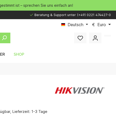
gestimmt ist – sprechen Sie uns einfach an!
Beratung & Support unter (+49) 0221 474427-0
Deutsch
€
Euro
LER
SHOP
ügbar, Lieferzeit: 1-3 Tage