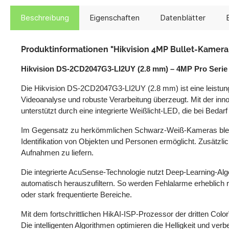
Beschreibung
Eigenschaften
Datenblätter
Produktinformationen "Hikvision 4MP Bullet-Kamer
Hikvision DS-2CD2047G3-LI2UY (2.8 mm) – 4MP Pro Serie
Die Hikvision DS-2CD2047G3-LI2UY (2.8 mm) ist eine leistungs
Videoanalyse und robuste Verarbeitung überzeugt. Mit der innov
unterstützt durch eine integrierte Weißlicht-LED, die bei Bedar
Im Gegensatz zu herkömmlichen Schwarz-Weiß-Kameras bleiben 
Identifikation von Objekten und Personen ermöglicht. Zusätzl
Aufnahmen zu liefern.
Die integrierte AcuSense-Technologie nutzt Deep-Learning-Al
automatisch herauszufiltern. So werden Fehlalarme erheblich r
oder stark frequentierte Bereiche.
Mit dem fortschrittlichen HikAI-ISP-Prozessor der dritten Col
Die intelligenten Algorithmen optimieren die Helligkeit und ver