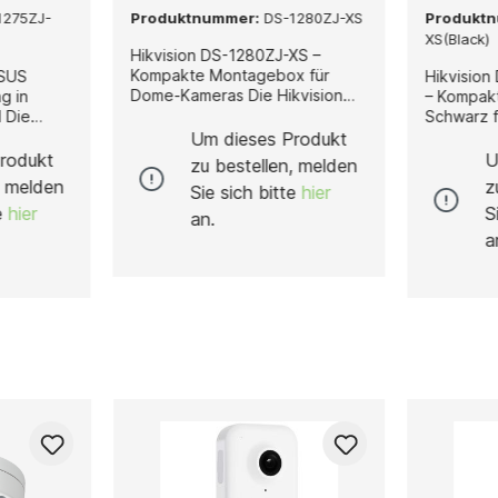
1275ZJ-
Produktnummer:
DS-1280ZJ-XS
Produkt
XS(Black)
Hikvision DS-1280ZJ-XS –
Kompakte Montagebox für
-SUS
Hikvision
Dome-Kameras Die Hikvision
g in
– Kompak
DS-1280ZJ-XS ist eine
e
Schwarz f
kompakte und
-SUS
Hikvision
Um dieses Produkt
widerstandsfähige
wertige
ist eine 
rodukt
U
zu bestellen, melden
Montagebox, die speziell für
lterung,
langlebig
, melden
z
Sie sich bitte
hier
die sichere Installation von
Montage
speziell f
te
hier
S
Hikvision Dome-Kameras
s an
ordentlich
an.
entwickelt wurde. Sie
gern
Hikvisio
a
ermöglicht eine stabile
entwickel
Befestigung und bietet eine
 robuste
eine stab
geschützte Kabelführung,
iem
ermöglich
wodurch eine professionelle,
Kabelführ
saubere und langlebige
tät,
saubere, 
Installation gewährleistet wird.
eit und
professio
Gefertigt aus hochwertiger
eistet –
gewährleistet is
Aluminiumlegierung, überzeugt
ften
aus hochw
die DS-1280ZJ-XS durch ihre
Aluminium
hohe Stabilität,
die DS-12
Korrosionsbeständigkeit und
 × 46 ×
durch ihre
Witterungsresistenz. Damit
wicht
Korrosion
eignet sie sich optimal für den
e
Witterungs