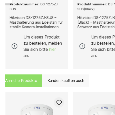
Produktnummer:
DS-1275ZJ-
Produktnummer:
DS-
SUS
SUS(Black)
Hikvision DS-1275ZJ-SUS –
Hikvision DS-1275ZJ
Masthalterung aus Edelstahl für
(Black) – Masthalterun
stabile Kamera-Installationen
Schwarz aus Edelstahl Di
Die Hikvision DS-1275ZJ-SUS
Hikvision DS-1275ZJ
ist eine langlebige und
(Black) ist eine hoch
Um dieses Produkt
Um dieses P
widerstandsfähige
und langlebige Mastha
zu bestellen, melden
zu bestellen
Masthalterung, entwickelt für
die speziell für die 
Sie sich bitte
hier
Sie sich bit
die sichere Montage von
von Hikvision-Kamera
Hikvision-Kameras an Masten
Masten oder Rundträ
an.
an.
oder Rundträgern. Hergestellt
entwickelt wurde. Sie
aus hochwertigem Edelstahl,
überzeugt durch ihre
bietet sie eine exzellente
Bauweise aus rostfre
Stabilität,
Edelstahl, die eine
Korrosionsbeständigkeit und
hervorragende Stabili
Ähnliche Produkte
Kunden kauften auch
hohe Belastbarkeit, selbst
Korrosionsbeständigk
unter anspruchsvollen
Langlebigkeit gewährl
Umweltbedingungen. Mit ihren
ideal für den dauerha
präzisen Abmessungen von 127
Einsatz im Innen- und
× 46 × 250 mm und einem
Außenbereich. Mit ihren
Gewicht von 1.205 g
Abmessungen von 127
gewährleistet die Halterung
250 mm und einem Ge
eine zuverlässige Befestigung
von 1.480 g bietet di