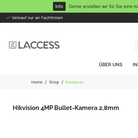
inhalt springen
Info
Gerne erstellen wir für Sie eine 
Verkauf nur an Fachfirmen
ÜBER UNS
I
/
/
Home
Shop
Kameras
Hikvision 4MP Bullet-Kamera 2,8mm