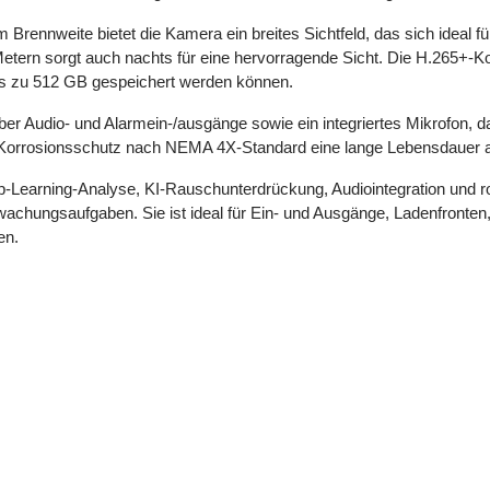
Brennweite bietet die Kamera ein breites Sichtfeld, das sich ideal für
Metern sorgt auch nachts für eine hervorragende Sicht. Die H.265+-K
is zu 512 GB gespeichert werden können.
a über Audio- und Alarmein-/ausgänge sowie ein integriertes Mikrofon
er Korrosionsschutz nach NEMA 4X-Standard eine lange Lebensdauer 
eep-Learning-Analyse, KI-Rauschunterdrückung, Audiointegration un
achungsaufgaben. Sie ist ideal für Ein- und Ausgänge, Ladenfronten, 
en.