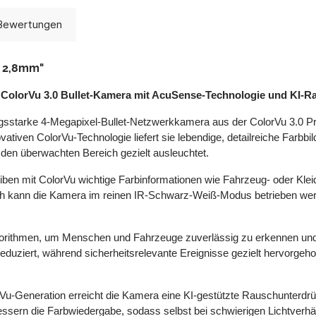
Bewertungen
a 2,8mm"
 ColorVu 3.0 Bullet-Kamera mit AcuSense-Technologie und KI-
starke 4-Megapixel-Bullet-Netzwerkkamera aus der ColorVu 3.0 Pro Se
ativen ColorVu-Technologie liefert sie lebendige, detailreiche Farbbi
f den überwachten Bereich gezielt ausleuchtet.
mit ColorVu wichtige Farbinformationen wie Fahrzeug- oder Kleidun
ich kann die Kamera im reinen IR-Schwarz-Weiß-Modus betrieben werde
gorithmen, um Menschen und Fahrzeuge zuverlässig zu erkennen und 
eduziert, während sicherheitsrelevante Ereignisse gezielt hervorgeh
orVu-Generation erreicht die Kamera eine KI-gestützte Rauschunterdrü
bessern die Farbwiedergabe, sodass selbst bei schwierigen Lichtverhäl