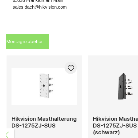
65936 Frankfurt am Main
sales.dach@hikvision.com
Montagezubehör
Hikvision Masthalterung
Hikvision Masth
DS-1275ZJ-SUS
DS-1275ZJ-SUS
(schwarz)