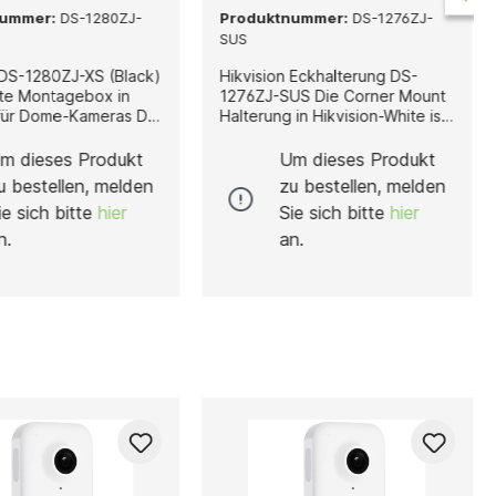
nummer:
DS-1280ZJ-
Produktnummer:
DS-1276ZJ-
SUS
 DS-1280ZJ-XS (Black)
Hikvision Eckhalterung DS-
te Montagebox in
1276ZJ-SUS Die Corner Mount
ür Dome-Kameras Die
Halterung in Hikvision-White ist
 DS-1280ZJ-XS (Black)
eine stabile und langlebige
kompakte und
Lösung für die Montage von
m dieses Produkt
Um dieses Produkt
e Montagebox, die
Überwachungskameras an
u bestellen, melden
zu bestellen, melden
ür die sichere und
Gebäudeecken. Dank ihrer
ie sich bitte
hier
Sie sich bitte
hier
e Installation von
Konstruktion ermöglicht sie
n Dome-Kameras
eine optimale Positionierung,
n.
an.
t wurde. Sie bietet
um den Überwachungsbereich
ile Befestigung und
ideal abzudecken – sowohl im
t eine geschützte
Innen- als auch im
ung, wodurch eine
Außenbereich. Gefertigt aus
wetterfeste und
hochwertigem rostfreiem
nelle Montage
Edelstahl, überzeugt diese
t. Hergestellt
Eckhalterung durch hohe
ertiger
Witterungsbeständigkeit,
legierung, überzeugt
Robustheit und eine lange
80ZJ-XS (Black)
Lebensdauer. Mit ihren
 exzellente Stabilität,
Abmessungen von 126 mm ×
sbeständigkeit und
105 mm × 250 mm (4.96" ×
festigkeit. Sie
4.13" × 9.84") bietet sie eine