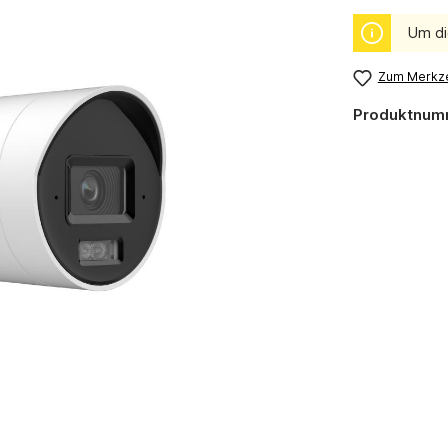
Um di
Zum Merkze
Produktnum