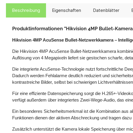
Beschreibung
Eigenschaften
Datenblätter
Produktinformationen "Hikvision 4MP Bullet-Kamer
Hikvision 4MP AcuSense Bullet-Netzwerkkamera – Intelli
Die Hikvision 4MP AcuSense Bullet-Netzwerkkamera kombiniert
Auflösung von 4 Megapixeln liefert sie gestochen scharfe, de
Die integrierte AcuSense-Technologie nutzt fortschrittliche 
Dadurch werden Fehlalarme deutlich reduziert und sicherheits
kontrastreiche Bilder, selbst bei schwierigen Lichtverhältniss
Für eine effiziente Datenspeicherung sorgt die H.265+-Videoko
verfügt außerdem über integriertes Zwei-Wege-Audio, das eine 
Ein besonderes Sicherheitsmerkmal ist die Kombination aus a
Funktionen dienen der aktiven Abschreckung und tragen dazu be
Zusätzlich unterstützt die Kamera lokale Speicherung über mi