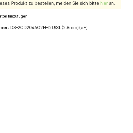
eses Produkt zu bestellen, melden Sie sich bitte
hier
an.
ttel hinzufügen
mer:
DS-2CD2046G2H-I2U/SL(2.8mm)(eF)