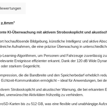
Bewertungen
a 2,8mm"
gente KI-Überwachung mit aktivem Stroboskoplicht und akustis
 hochauflösende Bildgebung, künstliche Intelligenz und aktive Abs
tailreiche Aufnahmen, die eine präzise Überwachung in unterschiedl
Deep-Learning-Algorithmen, um Personen und Fahrzeuge zuverlässig z
relevante Ereignisse effizienter erkannt. Dank der 120 dB Wide Dyn
en oder starkem Gegenlicht.
mpression, die die Bandbreite und den Speicherbedarf erheblich reduz
Echtzeit-Kommunikation ermöglicht – ideal für Anwendungen, bei dene
ktivem Stroboskoplicht und akustischer Warnung, die bei erkannten 
i, unerwünschte Aktivitäten frühzeitig zu verhindern.
croSD-Karten bis zu 512 GB, was eine flexible und unabhängige Aufze