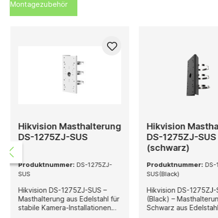
Montagezubehör
Hikvision Masthalterung
Hikvision Masth
DS-1275ZJ-SUS
DS-1275ZJ-SUS
(schwarz)
Produktnummer:
DS-1275ZJ-
Produktnummer:
DS-
SUS
SUS(Black)
Hikvision DS-1275ZJ-SUS –
Hikvision DS-1275ZJ
Masthalterung aus Edelstahl für
(Black) – Masthalterun
stabile Kamera-Installationen
Schwarz aus Edelstahl Di
Die Hikvision DS-1275ZJ-SUS
Hikvision DS-1275ZJ