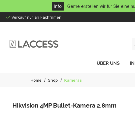
inhalt springen
Info
Gerne erstellen wir für Sie eine 
Verkauf nur an Fachfirmen
ÜBER UNS
I
/
/
Home
Shop
Kameras
Hikvision 4MP Bullet-Kamera 2,8mm