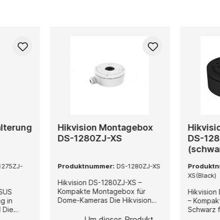
alterung
Hikvision Montagebox
Hikvis
DS-1280ZJ-XS
DS-128
(schwa
1275ZJ-
Produktnummer:
DS-1280ZJ-XS
Produkt
XS(Black)
Hikvision DS-1280ZJ-XS –
Kompakte Montagebox für
-SUS
Hikvision
Dome-Kameras Die Hikvision
g in
– Kompak
DS-1280ZJ-XS ist eine
e
Schwarz f
kompakte und
-SUS
Hikvision
Um dieses Produkt