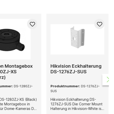
ion Montagebox
Hikvision Eckhalterung
0ZJ-XS
DS-1276ZJ-SUS
rz)
nummer:
DS-1280ZJ-
Produktnummer:
DS-1276ZJ-
SUS
 DS-1280ZJ-XS (Black)
Hikvision Eckhalterung DS-
te Montagebox in
1276ZJ-SUS Die Corner Mount
ür Dome-Kameras Die
Halterung in Hikvision-White ist
 DS-1280ZJ-XS (Black)
eine stabile und langlebige