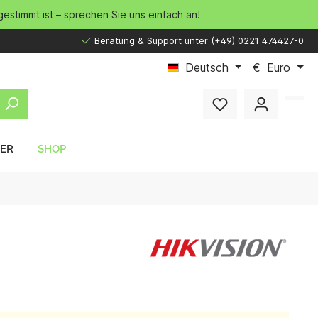
gestimmt ist – sprechen Sie uns einfach an!
Beratung & Support unter (+49) 0221 474427-0
Deutsch
€
Euro
LER
SHOP