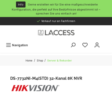
inhalt springen
Info
Gerne erstellen wir für Sie eine maßgeschneiderte
Konfiguration, die perfekt auf Ihre Bedürfnisse abgestimmt ist –
sprechen Sie uns einfach an!
Verkauf nur an Fachfirmen
Navigation
/
/
Home
Shop
Server & Rekorder
DS-7732NI-M4(STD) 32-Kanal 8K NVR