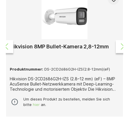
NDAA-konform und erfüllt hohe
Sicherheitsanforderungen, inklusive FIPS 140-2 Level 3.
Zusätzlich bietet der Rekorder Remote Monitoring für
den komfortablen Zugriff auf Livebilder und
Aufzeichnungen über das Netzwerk.
Hikvision 8MP Bullet-Kamera 2,8-12mm
Produktnummer:
DS-2CD2686G2H-IZS(2.8-12mm)(eF)
Hikvision DS-2CD2686G2H-IZS (2.8–12 mm) (eF) – 8MP
AcuSense Bullet-Netzwerkkamera mit Deep-Learning-
Technologie und motorisiertem Objektiv Die Hikvision
DS-2CD2686G2H-IZS (2.8–12 mm) (eF) ist eine
hochmoderne 8-Megapixel-Bullet-Netzwerkkamera aus
Um dieses Produkt zu bestellen, melden Sie sich
der AcuSense-Serie, die durch intelligente KI-Analyse,
bitte
hier
an.
exzellente Bildqualität und flexible
Anpassungsmöglichkeiten überzeugt. Mit der
leistungsstarken Deep-Learning-Technologie erkennt
die Kamera zuverlässig Personen und Fahrzeuge und