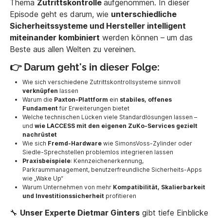
Thema
Zutrittskontrolle
aufgenommen. In dieser
Episode geht es darum, wie
unterschiedliche
Sicherheitssysteme und Hersteller intelligent
miteinander kombiniert
werden können – um das
Beste aus allen Welten zu vereinen.
👉 Darum geht's in dieser Folge:
Wie sich verschiedene Zutrittskontrollsysteme sinnvoll
verknüpfen
lassen
Warum die
Paxton-Plattform
ein
stabiles, offenes
Fundament
für Erweiterungen bietet
Welche technischen Lücken viele Standardlösungen lassen –
und
wie LACCESS mit den eigenen ZuKo-Services gezielt
nachrüstet
Wie sich
Fremd-Hardware
wie SimonsVoss-Zylinder oder
Siedle-Sprechstellen problemlos integrieren lassen
Praxisbeispiele
: Kennzeichenerkennung,
Parkraummanagement, benutzerfreundliche Sicherheits-Apps
wie „Wake Up“
Warum Unternehmen von mehr
Kompatibilität, Skalierbarkeit
und Investitionssicherheit
profitieren
🔧
Unser Experte Dietmar Ginters
gibt tiefe Einblicke