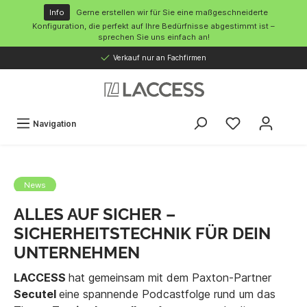
inhalt springen
Info
Gerne erstellen wir für Sie eine maßgeschneiderte
Konfiguration, die perfekt auf Ihre Bedürfnisse abgestimmt ist –
sprechen Sie uns einfach an!
Verkauf nur an Fachfirmen
Navigation
News
ALLES AUF SICHER –
SICHERHEITSTECHNIK FÜR DEIN
UNTERNEHMEN
LACCESS
hat gemeinsam mit dem Paxton-Partner
Secutel
eine spannende Podcastfolge rund um das