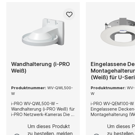
Wandhalterung (i-PRO
Eingelassene D
Weiß)
Montagehalteru
(Weiß) für U-Ser
Produktnummer:
WV-QWL500-
Produktnummer:
WV-
W
W
i-PRO WV-QWL500-W –
i-PRO WV-QEM100-W 
Wandhalterung (i-PRO Weiß) für
Eingelassene Decken
i-PRO Netzwerk-Kameras Die i-
Montagehalterung (We
PRO WV-QWL500-W ist eine
Series Varifocal-Indo
Wandhalterung in klassischem i-
und AI-Kameras Die WV-
Um dieses Produkt
Um dieses P
PRO Weiß, die für die
QEM100-W ist eine el
zu bestellen, melden
zu bestellen