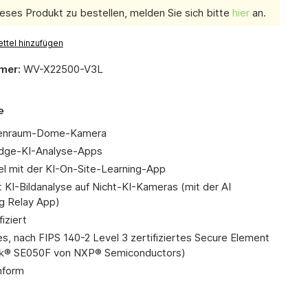
eses Produkt zu bestellen, melden Sie sich bitte
hier
an.
ttel hinzufügen
mer:
WV-X22500-V3L
e
enraum-Dome-Kamera
Edge-KI-Analyse-Apps
l mit der KI-On-Site-Learning-App
 KI-Bildanalyse auf Nicht-KI-Kameras (mit der AI
g Relay App)
fiziert
es, nach FIPS 140-2 Level 3 zertifiziertes Secure Element
k® SE050F von NXP® Semiconductors)
form