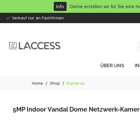
inhalt springen
Info
Gerne erstellen wir für Sie eine 
Verkauf nur an Fachfirmen
ÜBER UNS
I
/
/
Home
Shop
Kameras
5MP Indoor Vandal Dome Netzwerk-Kamera 