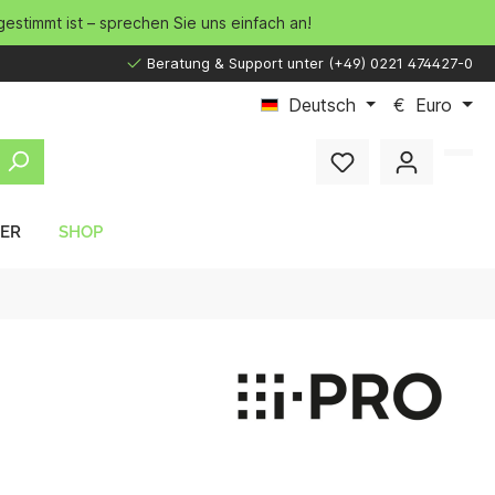
gestimmt ist – sprechen Sie uns einfach an!
Beratung & Support unter (+49) 0221 474427-0
Deutsch
€
Euro
LER
SHOP