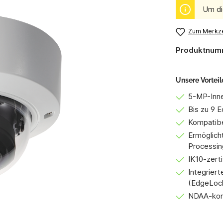
Um di
Zum Merkze
Produktnum
Unsere Vorteil
5-MP-Inn
Bis zu 9 
Kompatibe
Ermöglicht
Processin
IK10-zerti
Integriert
(EdgeLoc
NDAA-kon