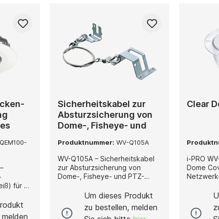
ecken-
Sicherheitskabel zur
Clear 
ng
Absturzsicherung von
ies
Dome-, Fisheye- und
PTZ-Kameras
QEM100-
Produktnummer:
WV-Q105A
Produkt
WV-Q105A – Sicherheitskabel
i-PRO WV
zur Absturzsicherung von
Dome Cov
–
Dome-, Fisheye- und PTZ-
Netzwerk-Kam
-
Kameras Der WV-Q105A ist ein
QDC200C 
iß) für U-
professionelles
Cover von
or-Dome-
Um dieses Produkt
U
Sicherheitskabel, das speziell
für die W
rodukt
zu bestellen, melden
z
zur mechanischen
Netzwerk
egante,
, melden
Sie sich bitte
hier
S