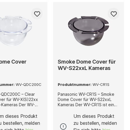
Dome Cover
Smoke Dome Cover für
WV-S22xxL Kameras
nummer:
WV-QDC200C
Produktnummer:
WV-CR1S
-QDC200C – Clear
Panasonic WV-CR1S – Smoke
er für WV-X(S)22xx
Dome Cover für WV-S22xxL
eras Der WV-
Kameras Der WV-CR1S ist ein
ist ein Clear Dome
getöntes Smoke Dome Cover,
 i-PRO, das speziell
das speziell für die Panasonic
m dieses Produkt
Um dieses Produkt
V-X(S)22xx Serien
WV-S22xxL Serie entwickelt
u bestellen, melden
zu bestellen, melden
-Kameras entwickelt
wurde. Diese Abdeckung dient
ie sich bitte
hier
Sie sich bitte
hier