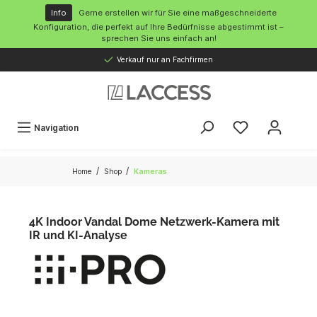
inhalt springen
Info
Gerne erstellen wir für Sie eine maßgeschneiderte
Konfiguration, die perfekt auf Ihre Bedürfnisse abgestimmt ist –
sprechen Sie uns einfach an!
Verkauf nur an Fachfirmen
Navigation
/
/
Home
Shop
Kameras
4K Indoor Vandal Dome Netzwerk-Kamera mit
IR und KI-Analyse