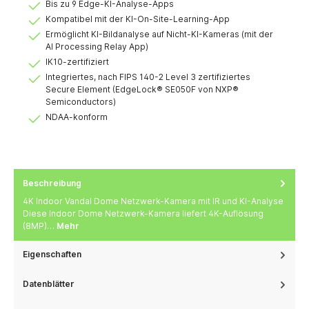
Bis zu 9 Edge-KI-Analyse-Apps
Kompatibel mit der KI-On-Site-Learning-App
Ermöglicht KI-Bildanalyse auf Nicht-KI-Kameras (mit der
AI Processing Relay App)
IK10-zertifiziert
Integriertes, nach FIPS 140-2 Level 3 zertifiziertes
Secure Element (EdgeLock® SE050F von NXP®
Semiconductors)
NDAA-konform
Beschreibung
4K Indoor Vandal Dome Netzwerk-Kamera mit IR und KI-Analyse
Diese Indoor Dome Netzwerk-Kamera liefert 4K-Auflösung
(8MP)…
Mehr
Eigenschaften
Datenblätter