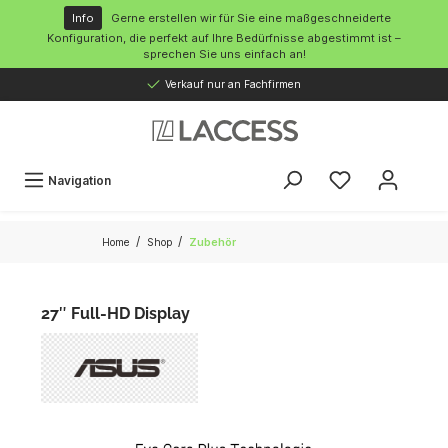
inhalt springen
Info
Gerne erstellen wir für Sie eine maßgeschneiderte
Konfiguration, die perfekt auf Ihre Bedürfnisse abgestimmt ist –
sprechen Sie uns einfach an!
Verkauf nur an Fachfirmen
Navigation
/
/
Home
Shop
Zubehör
27″ Full-HD Display