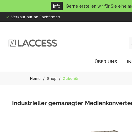
inhalt springen
Info
Gerne erstellen wir für Sie eine 
Verkauf nur an Fachfirmen
ÜBER UNS
I
/
/
Home
Shop
Zubehör
Industrieller gemanagter Medienkonverter