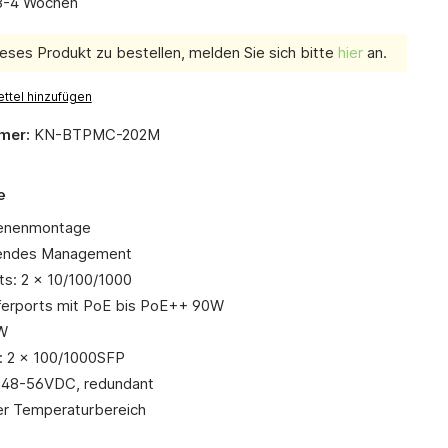
 3-4 Wochen
eses Produkt zu bestellen, melden Sie sich bitte
hier
an.
ttel hinzufügen
mer:
KN-BTPMC-202M
e
ienenmontage
hendes Management
ts: 2 x 10/100/1000
erports mit PoE bis PoE++ 90W
W
 2 x 100/1000SFP
 48-56VDC, redundant
er Temperaturbereich