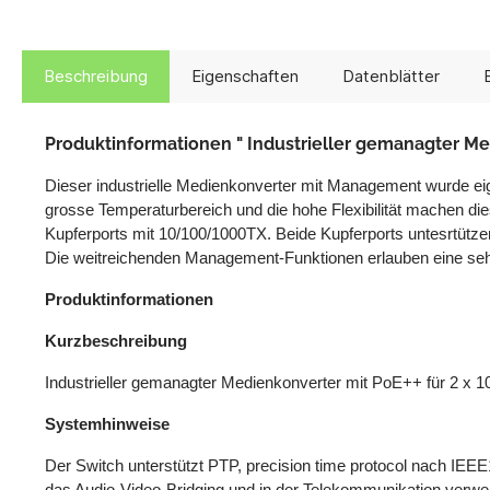
Beschreibung
Eigenschaften
Datenblätter
Produktinformationen " Industrieller gemanagter M
Dieser industrielle Medienkonverter mit Management wurde ei
grosse Temperaturbereich und die hohe Flexibilität machen di
Kupferports mit 10/100/1000TX. Beide Kupferports untesrtüt
Die weitreichenden Management-Funktionen erlauben eine sehr 
Produktinformationen
Kurzbeschreibung
Industrieller gemanagter Medienkonverter mit PoE++ für 2 x
Systemhinweise
Der Switch unterstützt PTP, precision time protocol nach IEEE
das Audio-Video-Bridging und in der Telekommunikation verwe