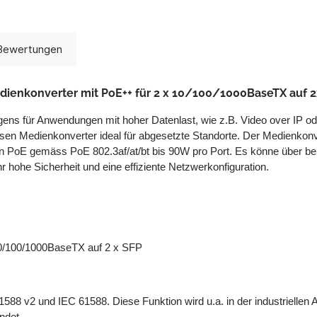
Bewertungen
edienkonverter mit PoE++ für 2 x 10/100/1000BaseTX auf 
gens für Anwendungen mit hoher Datenlast, wie z.B. Video over IP od
esen Medienkonverter ideal für abgesetzte Standorte. Der Medienkon
zen PoE gemäss PoE 802.3af/at/bt bis 90W pro Port. Es könne über
hohe Sicherheit und eine effiziente Netzwerkonfiguration.
 10/100/1000BaseTX auf 2 x SFP
1588 v2 und IEC 61588. Diese Funktion wird u.a. in der industriellen
ndet.