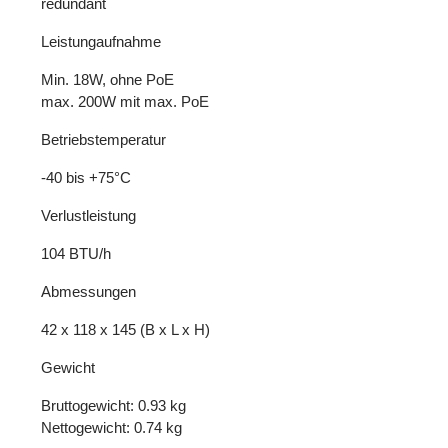
redundant
Leistungaufnahme
Min. 18W, ohne PoE
max. 200W mit max. PoE
Betriebstemperatur
-40 bis +75°C
Verlustleistung
104 BTU/h
Abmessungen
42 x 118 x 145 (B x L x H)
Gewicht
Bruttogewicht: 0.93 kg
Nettogewicht: 0.74 kg