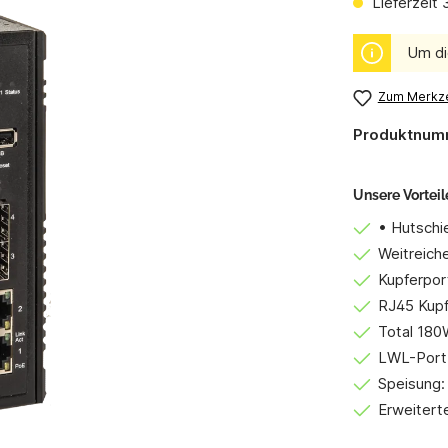
Lieferzeit
Um di
Zum Merkze
Produktnum
Unsere Vorteil
• Hutsch
Weitreic
Kupferpor
RJ45 Kupf
Total 180
LWL-Port:
Speisung:
Erweitert