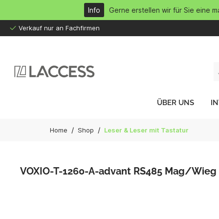
inhalt springen
Info
Gerne erstellen wir für Sie eine 
Verkauf nur an Fachfirmen
ÜBER UNS
I
/
/
Home
Shop
Leser & Leser mit Tastatur
VOXIO-T-1260-A-advant RS485 Mag/Wieg 