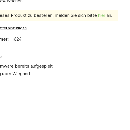
 3-4 Wochen
eses Produkt zu bestellen, melden Sie sich bitte
hier
an.
ttel hinzufügen
mer:
11624
e
rmware bereits aufgespielt
g über Wiegand