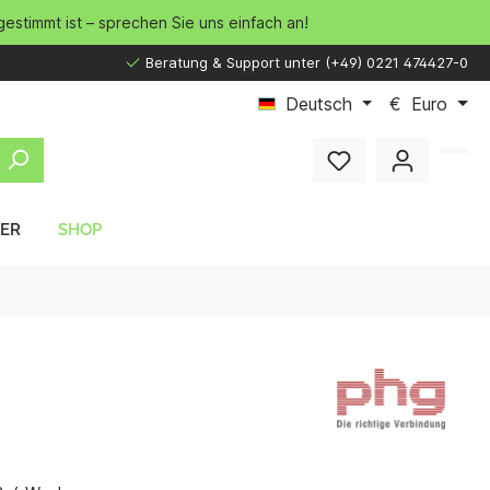
gestimmt ist – sprechen Sie uns einfach an!
Beratung & Support unter (+49) 0221 474427-0
Deutsch
€
Euro
LER
SHOP