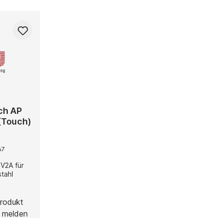
ch AP
 (Touch)
67
V2A für
tahl
rodukt
, melden