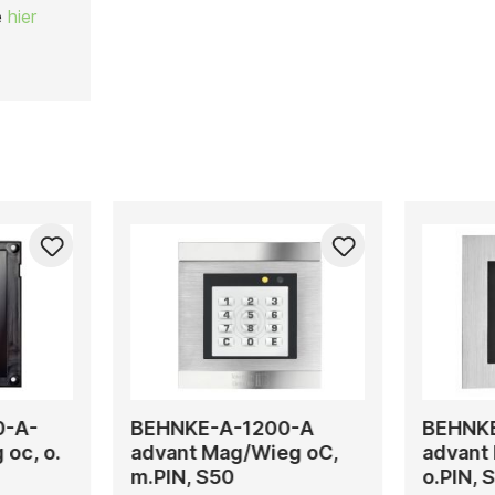
te
hier
0-A-
BEHNKE-A-1200-A
BEHNK
oc, o.
advant Mag/Wieg oC,
advant
m.PIN, S50
o.PIN, 