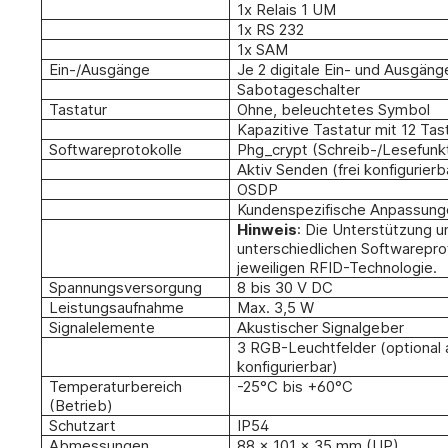
1x Relais 1 UM
1x RS 232
1x SAM
Ein-/Ausgänge
Je 2 digitale Ein- und Ausgäng
Sabotageschalter
Tastatur
Ohne, beleuchtetes Symbol
Kapazitive Tastatur mit 12 Tas
Softwareprotokolle
Phg_crypt (Schreib-/Lesefunk
Aktiv Senden (frei konfigurierb
OSDP
Kundenspezifische Anpassung
Hinweis
: Die Unterstützung u
unterschiedlichen Softwarepro
jeweiligen RFID-Technologie.
Spannungsversorgung
8 bis 30 V DC
Leistungsaufnahme
Max. 3,5 W
Signalelemente
Akustischer Signalgeber
3 RGB-Leuchtfelder (optional 
konfigurierbar)
Temperaturbereich
-25°C bis +60°C
(Betrieb)
Schutzart
IP54
Abmessungen
88 x 101 x 35 mm (UP)