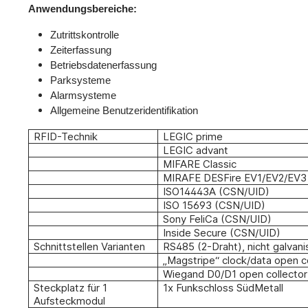
Anwendungsbereiche:
Zutrittskontrolle
Zeiterfassung
Betriebsdatenerfassung
Parksysteme
Alarmsysteme
Allgemeine Benutzeridentifikation
RFID-Technik
LEGIC prime
LEGIC advant
MIFARE Classic
MIRAFE DESFire EV1/EV2/EV3
ISO14443A (CSN/UID)
ISO 15693 (CSN/UID)
Sony FeliCa (CSN/UID)
Inside Secure (CSN/UID)
Schnittstellen Varianten
RS485 (2-Draht), nicht galvani
„Magstripe“ clock/data open c
Wiegand D0/D1 open collector
Steckplatz für 1
1x Funkschloss SüdMetall
Aufsteckmodul