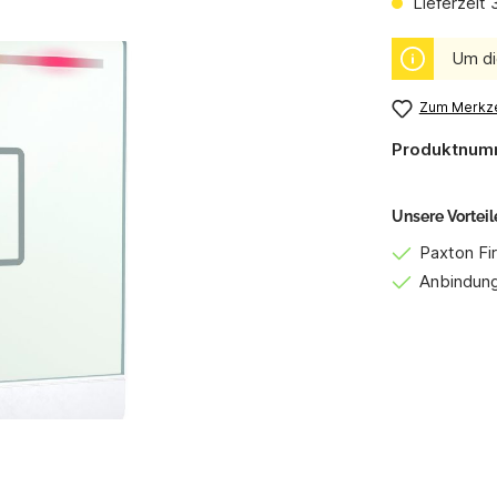
Lieferzeit
Um di
Zum Merkze
Produktnum
Unsere Vorteil
Paxton Fi
Anbindun