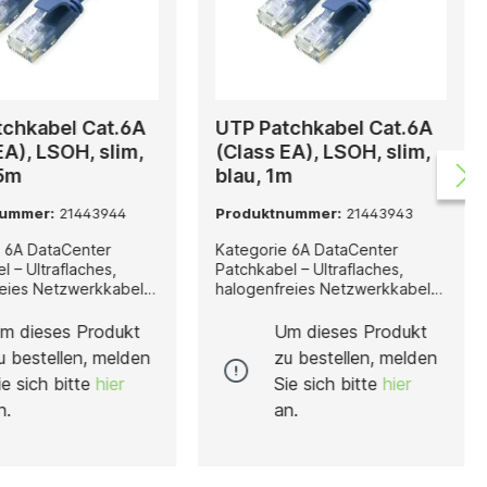
tchkabel Cat.6A
UTP Patchkabel Cat.6A
EA), LSOH, slim,
(Class EA), LSOH, slim,
,5m
blau, 1m
nummer:
21443944
Produktnummer:
21443943
 6A DataCenter
Kategorie 6A DataCenter
l – Ultraflaches,
Patchkabel – Ultraflaches,
reies Netzwerkkabel
halogenfreies Netzwerkkabel
it-Ethernet Dieses
für 10-Gigabit-Ethernet Dieses
nierte, ungeschirmte
konfektionierte, ungeschirmte
m dieses Produkt
Um dieses Produkt
kabel der Kategorie
Netzwerkkabel der Kategorie
u bestellen, melden
zu bestellen, melden
speziell für den
6A wurde speziell für den
ie sich bitte
hier
Sie sich bitte
hier
ellen Einsatz in
professionellen Einsatz in
 IT- und
modernen IT- und
n.
an.
entrumsumgebungen
Rechenzentrumsumgebungen
t. Ausgestattet mit RJ-
entwickelt. Ausgestattet mit RJ-
rn auf beiden Seiten
45-Steckern auf beiden Seiten
sich ideal als
eignet es sich ideal als