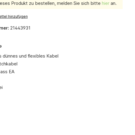
eses Produkt zu bestellen, melden Sie sich bitte
hier
an.
ttel hinzufügen
mer:
21443931
e
 dünnes und flexibles Kabel
tchkabel
lass EA
ei