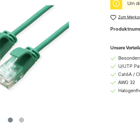
Um di
Zum Merkze
Produktnum
Unsere Vorteil
Besonders
U/UTP Pa
Cat6A / C
AWG 32
Halogenfr