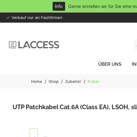
inhalt springen
Info
Gerne erstellen wir für Sie eine 
Verkauf nur an Fachfirmen
ÜBER UNS
I
/
/
/
Home
Shop
Zubehör
Kabel
UTP Patchkabel Cat.6A (Class EA), LSOH, sl