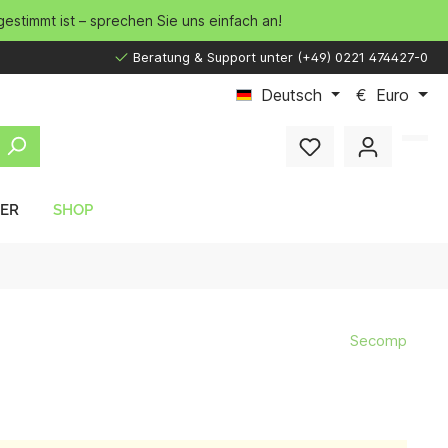
gestimmt ist – sprechen Sie uns einfach an!
Beratung & Support unter (+49) 0221 474427-0
Deutsch
€
Euro
LER
SHOP
Secomp