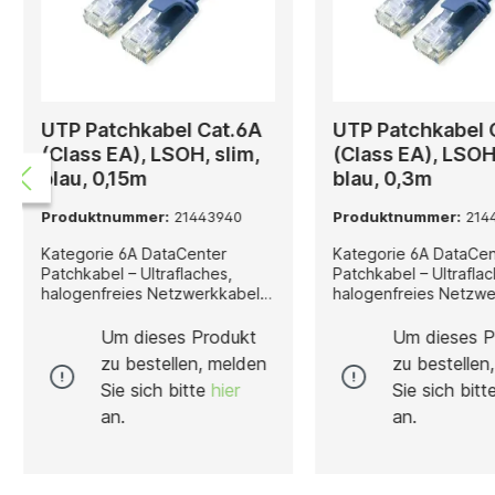
UTP Patchkabel Cat.6A
UTP Patchkabel 
(Class EA), LSOH, slim,
(Class EA), LSOH,
blau, 0,15m
blau, 0,3m
Produktnummer:
21443940
Produktnummer:
214
Kategorie 6A DataCenter
Kategorie 6A DataCen
Patchkabel – Ultraflaches,
Patchkabel – Ultraflac
halogenfreies Netzwerkkabel
halogenfreies Netzwe
für 10-Gigabit-Ethernet Dieses
für 10-Gigabit-Ethernet Die
konfektionierte, ungeschirmte
konfektionierte, unge
Um dieses Produkt
Um dieses P
Netzwerkkabel der Kategorie
Netzwerkkabel der K
zu bestellen, melden
zu bestellen
6A wurde speziell für den
6A wurde speziell für
Sie sich bitte
hier
Sie sich bit
professionellen Einsatz in
professionellen Einsat
modernen IT- und
modernen IT- und
an.
an.
Rechenzentrumsumgebungen
Rechenzentrumsumg
entwickelt. Ausgestattet mit RJ-
entwickelt. Ausgestatt
45-Steckern auf beiden Seiten
45-Steckern auf beid
eignet es sich ideal als
eignet es sich ideal al