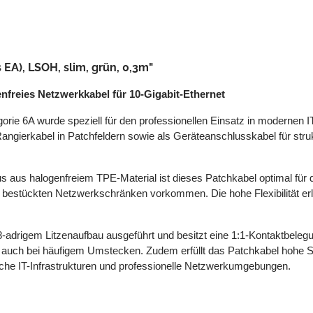
EA), LSOH, slim, grün, 0,3m"
enfreies Netzwerkkabel für 10-Gigabit-Ethernet
gorie 6A wurde speziell für den professionellen Einsatz in moderne
 Rangierkabel in Patchfeldern sowie als Geräteanschlusskabel für str
aus halogenfreiem TPE-Material ist dieses Patchkabel optimal für de
 bestückten Netzwerkschränken vorkommen. Die hohe Flexibilität erl
8-adrigem Litzenaufbau ausgeführt und besitzt eine 1:1-Kontaktbele
er auch bei häufigem Umstecken. Zudem erfüllt das Patchkabel hohe Si
ische IT-Infrastrukturen und professionelle Netzwerkumgebungen.