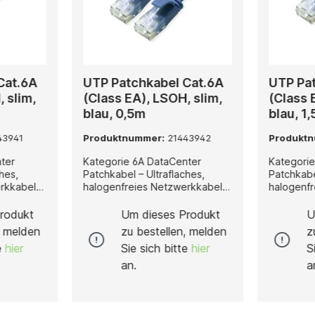
Cat.6A
UTP Patchkabel Cat.6A
UTP Pa
 slim,
(Class EA), LSOH, slim,
(Class 
blau, 0,5m
blau, 1
43941
Produktnummer:
21443942
Produkt
ter
Kategorie 6A DataCenter
Kategorie
hes,
Patchkabel – Ultraflaches,
Patchkabe
rkkabel
halogenfreies Netzwerkkabel
halogenf
ses
für 10-Gigabit-Ethernet Dieses
für 10-Gigab
schirmte
konfektionierte, ungeschirmte
konfektio
rodukt
Um dieses Produkt
U
ategorie
Netzwerkkabel der Kategorie
Netzwerk
, melden
zu bestellen, melden
z
 den
6A wurde speziell für den
6A wurde 
te
hier
Sie sich bitte
hier
S
z in
professionellen Einsatz in
profession
modernen IT- und
modernen
an.
a
ebungen
Rechenzentrumsumgebungen
Rechenz
et mit RJ-
entwickelt. Ausgestattet mit RJ-
entwickel
en Seiten
45-Steckern auf beiden Seiten
45-Stecke
s
eignet es sich ideal als
eignet es 