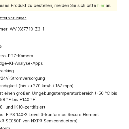
eses Produkt zu bestellen, melden Sie sich bitte
hier
an.
ttel hinzufügen
mer:
WV-X67710-Z3-1
e
ero-PTZ-Kamera
Edge-KI-Analyse-Apps
racking
24V-Stromversorgung
ndigkeit (bis zu 270 km/h / 167 mph)
zt einen großen Umgebungstemperaturbereich (-50 °C bis
-58 °F bis +140 °F)
8- und IK10-zertifiziert
tes, FIPS 140-2 Level 3-konformes Secure Element
k® SE050F von NXP® Semiconductors)
form