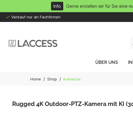
inhalt springen
Info
Gerne erstellen wir für Sie eine 
Verkauf nur an Fachfirmen
ÜBER UNS
I
/
/
Home
Shop
Kameras
Rugged 4K Outdoor-PTZ-Kamera mit KI (3