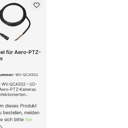
el für Aero-PTZ-
s
nummer:
WV-QCA502
c WV-QCA502 – I/O-
r Aero-PTZ-Kameras
nfektionierten
st
ll entwickeltes I/O-
m dieses Produkt
el für Aero-PTZ-
u bestellen, melden
das eine komfortable
ie sich bitte
hier
lationsfreundliche
ng zwischen Kamera
n.