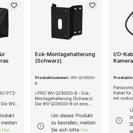
ür
Eck-Montagehalterung
I/O-Kab
ras
(Schwarz)
Kamera
ndig)
Produktnummer:
WV-QCN500-
Produkt
B
Panasoni
Kabel fü
ERO-PTZ-
i-PRO WV-QCN500-B – Eck-
mit vorko
Montagehalterung (Schwarz)
Leitungen Das WV-QCA502 i
-
Die WV-QCN500-B ist eine
ein spezie
obuste
robuste Eck-Montagehalterung
U
Multi-Kab
warz, die
in elegantem Schwarz, die
rodukt
Um dieses Produkt
z
Kameras, 
age von
speziell für die sichere und
, melden
zu bestellen, melden
S
und instal
twickelt
stabile Befestigung von
te
hier
Sie sich bitte
hier
Verbindu
 eine
Überwachungskameras in
a