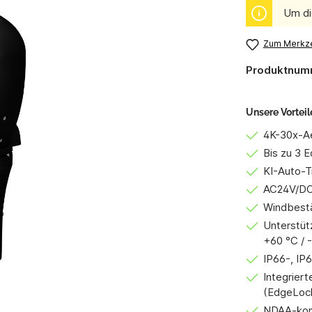
Um di
Zum Merkze
Produktnum
Unsere Vorteil
4K-30x-A
Bis zu 3 
KI-Auto-T
AC24V/DC
Windbestä
Unterstüt
+60 °C / 
IP66-, IP6
Integrier
(EdgeLoc
NDAA-kon