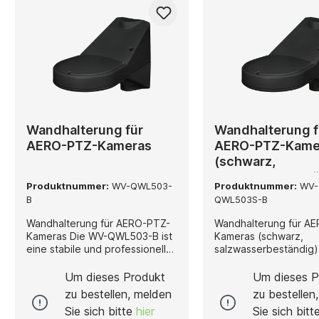
Wandhalterung für
Wandhalterung f
AERO-PTZ-Kameras
AERO-PTZ-Kame
(schwarz,
salzwasserbestä
Produktnummer:
WV-QWL503-
Produktnummer:
WV-
B
QWL503S-B
Wandhalterung für AERO-PTZ-
Wandhalterung für A
Kameras Die WV-QWL503-B ist
Kameras (schwarz,
eine stabile und professionell
salzwasserbeständig) Die WV
ausgelegte Wandhalterung für
QWL503S-B ist eine r
AERO-PTZ-Kameras. Sie wurde
Wandhalterung in Sch
Um dieses Produkt
Um dieses P
für den sicheren Einsatz in
speziell für die Mont
zu bestellen, melden
zu bestellen
anspruchsvollen
AERO-PTZ-Kameras en
Sie sich bitte
hier
Sie sich bit
Videoüberwachungsumgebung
wurde. Sie kombiniert