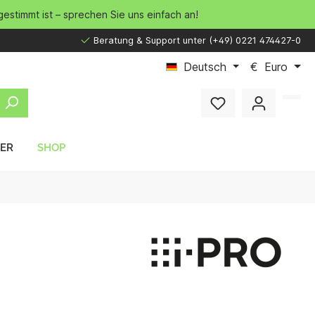
gestimmt ist – sprechen Sie uns einfach an!
Beratung & Support unter (+49) 0221 474427-0
Deutsch
€
Euro
LER
SHOP