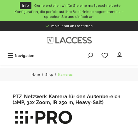
inhalt springen
Info
Gerne erstellen wir für Sie eine maßgeschneiderte
Konfiguration, die perfekt auf Ihre Bedürfnisse abgestimmt ist –
sprechen Sie uns einfach an!
Verkauf nur an Fachfirmen
Navigation
/
/
Home
Shop
Kameras
PTZ-Netzwerk-Kamera für den Außenbereich
(2MP, 32x Zoom, IR 250 m, Heavy-Salt)