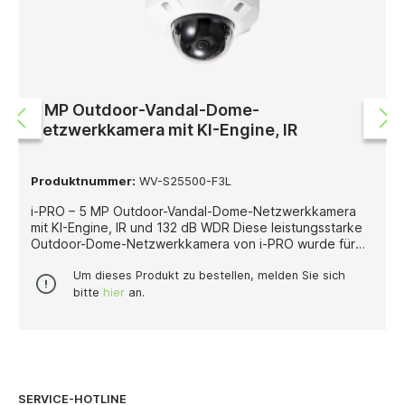
Industrieumgebungen oder anderen stark belasteten
Einsatzorten eignet. Die entsprechenden Hinweise und
Vorsichtsmaßnahmen für den Einsatz bei starker
Salzbelastung sind zu beachten.
5 MP Outdoor-Vandal-Dome-
Netzwerkkamera mit KI-Engine, IR
Produktnummer:
WV-S25500-F3L
i-PRO – 5 MP Outdoor-Vandal-Dome-Netzwerkkamera
mit KI-Engine, IR und 132 dB WDR Diese leistungsstarke
Outdoor-Dome-Netzwerkkamera von i-PRO wurde für
professionelle Videoüberwachungsanwendungen
entwickelt, bei denen eine hohe Bildauflösung, robuste
Um dieses Produkt zu bestellen, melden Sie sich
Bauweise und integrierte KI-Funktionen entscheidend
bitte
hier
an.
sind. Mit 5 Megapixeln bei bis zu 30 Bildern pro Sekunde
liefert sie detailreiche und zuverlässige Videoaufnahmen
für sicherheitskritische Außenbereiche. Die Kamera ist
mit einem festen 3,2-mm-Objektiv (F2.0) ausgestattet
und bietet einen weiten Blickwinkel von 95° horizontal
und 52° vertikal. Damit eignet sie sich besonders für die
SERVICE-HOTLINE