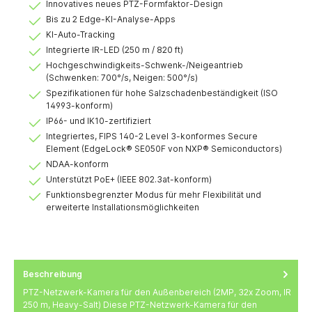
Innovatives neues PTZ-Formfaktor-Design
Bis zu 2 Edge-KI-Analyse-Apps
KI-Auto-Tracking
Integrierte IR-LED (250 m / 820 ft)
Hochgeschwindigkeits-Schwenk-/Neigeantrieb
(Schwenken: 700°/s, Neigen: 500°/s)
Spezifikationen für hohe Salzschadenbeständigkeit (ISO
14993-konform)
IP66- und IK10-zertifiziert
Integriertes, FIPS 140-2 Level 3-konformes Secure
Element (EdgeLock® SE050F von NXP® Semiconductors)
NDAA-konform
Unterstützt PoE+ (IEEE 802.3at-konform)
Funktionsbegrenzter Modus für mehr Flexibilität und
erweiterte Installationsmöglichkeiten
Beschreibung
PTZ-Netzwerk-Kamera für den Außenbereich (2MP, 32x Zoom, IR
250 m, Heavy-Salt) Diese PTZ-Netzwerk-Kamera für den