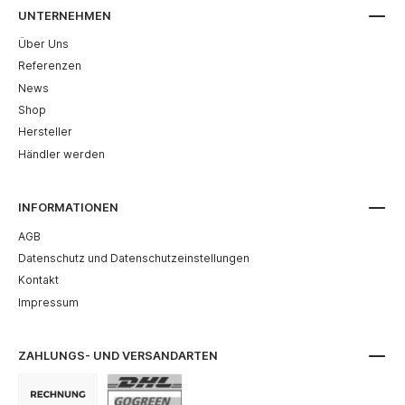
Hardware für das Schloss ist separat erhältlich. Zur
UNTERNEHMEN
Einhaltung der EN179-Norm ist das EN179-
Über Uns
Türkit erforderlich.Bitte beachten Sie: Der Wiegand-
Ausgangsmodus wird von unserer PaxLock-Produktreihe
Referenzen
nicht unterstützt.
News
Shop
Hersteller
Händler werden
INFORMATIONEN
AGB
Datenschutz und Datenschutzeinstellungen
Kontakt
Impressum
ZAHLUNGS- UND VERSANDARTEN