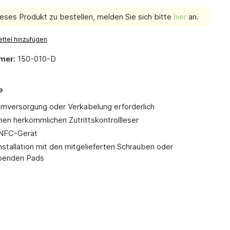
eses Produkt zu bestellen, melden Sie sich bitte
hier
an.
ttel hinzufügen
mer:
150-010-D
e
omversorgung oder Verkabelung erforderlich
nen herkömmlichen Zutrittskontrollleser
 NFC-Gerät
nstallation mit den mitgelieferten Schrauben oder
benden Pads