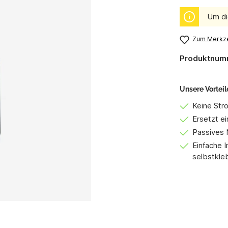
Um di
Zum Merkze
Produktnum
Unsere Vorteil
Keine Str
Ersetzt ei
Passives
Einfache I
selbstkle