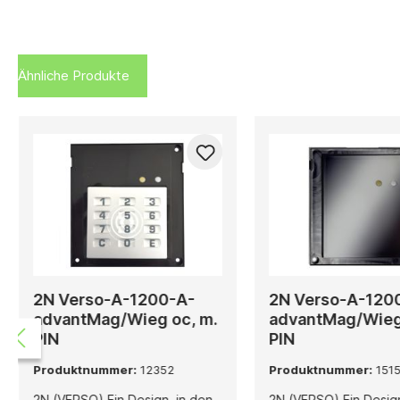
Ähnliche Produkte
2N Verso-A-1200-A-
2N Verso-A-120
advantMag/Wieg oc, m.
advantMag/Wieg 
PIN
PIN
Produktnummer:
12352
Produktnummer:
151
2N (VERSO) Ein Design, in den
2N (VERSO) Ein Design