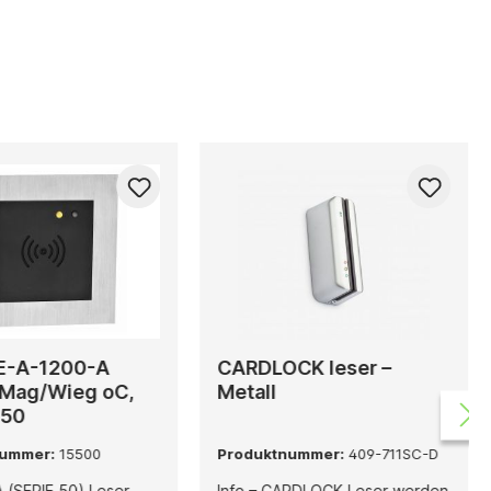
E-A-1200-A
CARDLOCK leser –
 Mag/Wieg oC,
Metall
S50
nummer:
15500
Produktnummer:
409-711SC-D
ERIE 50) Leser
Info – CARDLOCK Leser werden