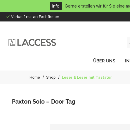
inhalt springen
Info
Gerne erstellen wir für Sie eine 
Verkauf nur an Fachfirmen
ÜBER UNS
I
/
/
Home
Shop
Leser & Leser mit Tastatur
Paxton Solo – Door Tag