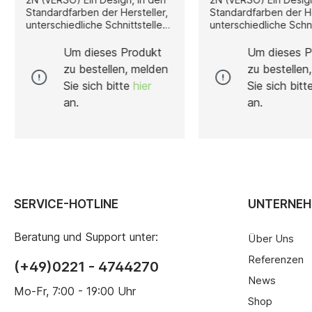
Standardfarben der Hersteller,
Standardfarben der He
unterschiedliche Schnittstellen
unterschiedliche Schni
und eine komfortable
und eine komfortable
Anschlusstechnik. Der RFID-
Anschlusstechnik. Der
Um dieses Produkt
Um dieses P
Leser ohne Tastatur bereichert
Leser ohne Tastatur b
zu bestellen, melden
zu bestellen
die Bausteinreihe für die
die Bausteinreihe für 
Sie sich bitte
hier
Sie sich bit
exklusiven
exklusiven
Türstationen.Besondere
Türstationen.Besond
an.
an.
Merkmale integrierbar in 2N
Merkmale integrierbar
Türsprechanlagenbelegt nur
Türsprechanlagenbele
einen Modulplatzin den
einen Modulplatzin d
Standardfarben der Hersteller
Standardfarben der He
verfügbarAnwendungsbereiche
verfügbarAnwendung
TürsprechanlagenZutrittskontr
TürsprechanlagenZutr
olleZeiterfassungBetriebsdaten
olleZeiterfassungBet
erfassungParksystemeAlarmsys
erfassungParksystem
SERVICE-HOTLINE
UNTERNE
temeAllgemeine
temeAllgemeine
Benutzeridentifikation
Benutzeridentifikatio
Beratung und Support unter:
Über Uns
Referenzen
(+49)0221 - 4744270
News
Mo-Fr, 7:00 - 19:00 Uhr
Shop