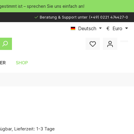
gestimmt ist – sprechen Sie uns einfach an!
Beratung & Support unter (+49) 0221 474427-0
Deutsch
€
Euro
LER
SHOP
ügbar, Lieferzeit: 1-3 Tage