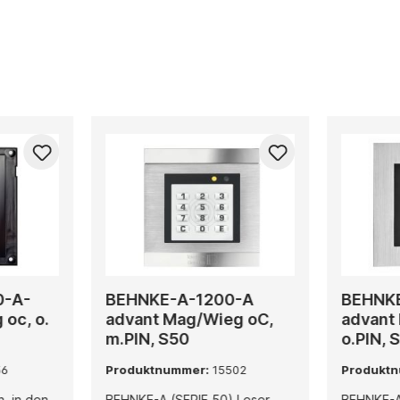
0-A-
BEHNKE-A-1200-A
BEHNK
oc, o.
advant Mag/Wieg oC,
advant
m.PIN, S50
o.PIN, 
56
Produktnummer:
15502
Produkt
, in den
BEHNKE-A (SERIE 50) Leser
BEHNKE-A (S