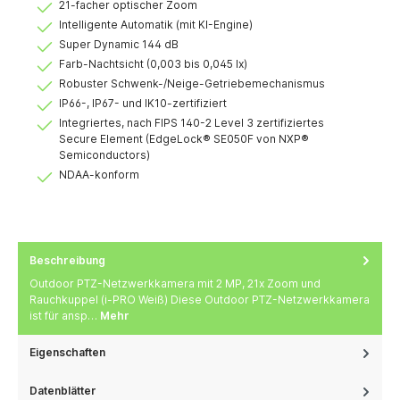
21-facher optischer Zoom
Intelligente Automatik (mit KI-Engine)
Super Dynamic 144 dB
Farb-Nachtsicht (0,003 bis 0,045 lx)
Robuster Schwenk-/Neige-Getriebemechanismus
IP66-, IP67- und IK10-zertifiziert
Integriertes, nach FIPS 140-2 Level 3 zertifiziertes
Secure Element (EdgeLock® SE050F von NXP®
Semiconductors)
NDAA-konform
Beschreibung
Outdoor PTZ-Netzwerkkamera mit 2 MP, 21x Zoom und
Rauchkuppel (i-PRO Weiß) Diese Outdoor PTZ-Netzwerkkamera
ist für ansp…
Mehr
Eigenschaften
Datenblätter