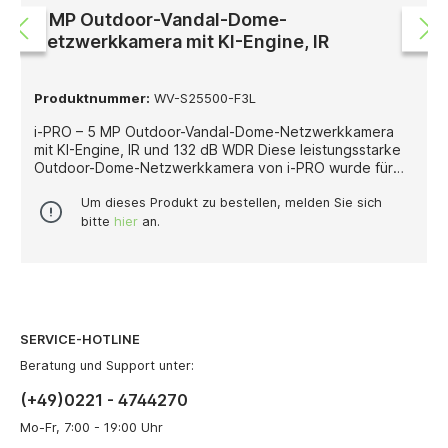
5 MP Outdoor-Vandal-Dome-
Netzwerkkamera mit KI-Engine, IR
Produktnummer:
WV-S25500-F3L
i-PRO – 5 MP Outdoor-Vandal-Dome-Netzwerkkamera
mit KI-Engine, IR und 132 dB WDR Diese leistungsstarke
Outdoor-Dome-Netzwerkkamera von i-PRO wurde für
professionelle Videoüberwachungsanwendungen
entwickelt, bei denen eine hohe Bildauflösung, robuste
Um dieses Produkt zu bestellen, melden Sie sich
Bauweise und integrierte KI-Funktionen entscheidend
bitte
hier
an.
sind. Mit 5 Megapixeln bei bis zu 30 Bildern pro Sekunde
liefert sie detailreiche und zuverlässige Videoaufnahmen
für sicherheitskritische Außenbereiche. Die Kamera ist
mit einem festen 3,2-mm-Objektiv (F2.0) ausgestattet
und bietet einen weiten Blickwinkel von 95° horizontal
und 52° vertikal. Damit eignet sie sich besonders für die
SERVICE-HOTLINE
flächige Überwachung von Eingängen, Fassaden,
Zufahrten oder Außenbereichen, in denen eine breite
Beratung und Support unter:
Abdeckung erforderlich ist. Für eine sichere
(+49)0221 - 4744270
Überwachung bei Nacht sorgt die integrierte
Infrarotbeleuchtung mit einer Reichweite von bis zu 35
Mo-Fr, 7:00 - 19:00 Uhr
Metern. In Kombination mit True Day/Night liefert die