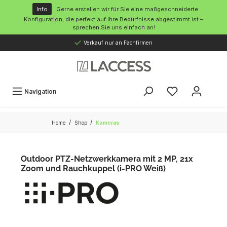
inhalt springen
Info
Gerne erstellen wir für Sie eine maßgeschneiderte
Konfiguration, die perfekt auf Ihre Bedürfnisse abgestimmt ist –
sprechen Sie uns einfach an!
Verkauf nur an Fachfirmen
Navigation
/
/
Home
Shop
Kameras
Outdoor PTZ-Netzwerkkamera mit 2 MP, 21x
Zoom und Rauchkuppel (i-PRO Weiß)