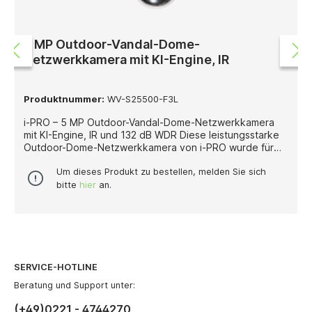
professionellen Videoüberwachungsinstallation bei.
5 MP Outdoor-Vandal-Dome-
Netzwerkkamera mit KI-Engine, IR
Produktnummer:
WV-S25500-F3L
i-PRO – 5 MP Outdoor-Vandal-Dome-Netzwerkkamera
mit KI-Engine, IR und 132 dB WDR Diese leistungsstarke
Outdoor-Dome-Netzwerkkamera von i-PRO wurde für
professionelle Videoüberwachungsanwendungen
entwickelt, bei denen eine hohe Bildauflösung, robuste
Um dieses Produkt zu bestellen, melden Sie sich
Bauweise und integrierte KI-Funktionen entscheidend
bitte
hier
an.
sind. Mit 5 Megapixeln bei bis zu 30 Bildern pro Sekunde
liefert sie detailreiche und zuverlässige Videoaufnahmen
für sicherheitskritische Außenbereiche. Die Kamera ist
mit einem festen 3,2-mm-Objektiv (F2.0) ausgestattet
und bietet einen weiten Blickwinkel von 95° horizontal
und 52° vertikal. Damit eignet sie sich besonders für die
SERVICE-HOTLINE
flächige Überwachung von Eingängen, Fassaden,
Zufahrten oder Außenbereichen, in denen eine breite
Beratung und Support unter:
Abdeckung erforderlich ist. Für eine sichere
(+49)0221 - 4744270
Überwachung bei Nacht sorgt die integrierte