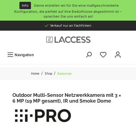
inhalt springen
Info
Gerne erstellen wir für Sie eine maßgeschneiderte
Konfiguration, die perfekt auf Ihre Bedürfnisse abgestimmt ist –
sprechen Sie uns einfach an!
Verkauf nur an Fachfirmen
Navigation
/
/
Home
Shop
Kameras
Outdoor Multi-Sensor Netzwerkkamera mit 3 ×
6 MP (19 MP gesamt), IR und Smoke Dome