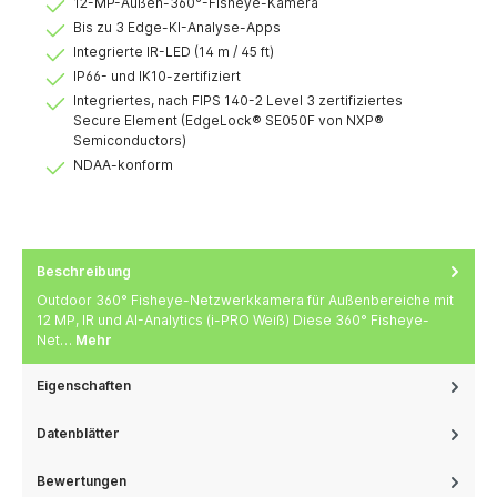
12-MP-Außen-360°-Fisheye-Kamera
Bis zu 3 Edge-KI-Analyse-Apps
Integrierte IR-LED (14 m / 45 ft)
IP66- und IK10-zertifiziert
Integriertes, nach FIPS 140-2 Level 3 zertifiziertes
Secure Element (EdgeLock® SE050F von NXP®
Semiconductors)
NDAA-konform
Beschreibung
Outdoor 360° Fisheye-Netzwerkkamera für Außenbereiche mit
12 MP, IR und AI-Analytics (i-PRO Weiß) Diese 360° Fisheye-
Net…
Mehr
Eigenschaften
Datenblätter
Bewertungen