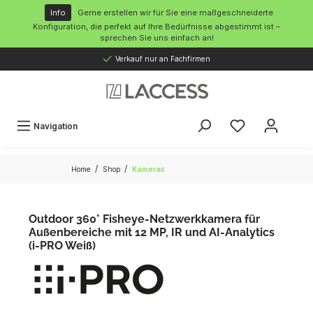
inhalt springen
Info
Gerne erstellen wir für Sie eine maßgeschneiderte
Konfiguration, die perfekt auf Ihre Bedürfnisse abgestimmt ist –
sprechen Sie uns einfach an!
Verkauf nur an Fachfirmen
Navigation
/
/
Home
Shop
Kameras
Outdoor 360° Fisheye-Netzwerkkamera für
Außenbereiche mit 12 MP, IR und AI-Analytics
(i-PRO Weiß)