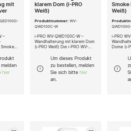
g mit
klarem Dom (i-PRO
Smoke 
ver
Weiß)
Weiß)
QED100G-
Produktnummer:
WV-
Produkt
QWD100C-W
QWD100G
W –
i-PRO WV-QWD100C-W –
i-PRO W
-
Wandhalterung mit klarem Dom
Wandhalt
t Smoke
(i-PRO Weiß) Die i-PRO WV-
Dome (i-PRO W
QWD100C-W ist eine
WV-QWD10
Wandhalterung mit klarem
Wandhalt
rodukt
Um dieses Produkt
U
-
Dome in klassischem i-PRO
Dome in k
, melden
zu bestellen, melden
z
 i-PRO in
Weiß, die speziell für die
Weiß, die 
te
hier
Sie sich bitte
hier
S
niert mit
Montage bestimmter i-PRO
Montage 
over, und
Netzwerk-Kameras entwickelt
Netzwerk
an.
a
wurde. Sie eignet sich zur
wurde: • WV-S61301-Z2 • WV-
elle WV-
sicheren und dauerhaften
U61301-Z2 • WV-U61301-Z1
1-Z2 und
Befestigung der folgenden
Halterung
elt.
Modelle: • WV-S61301-Z2 •
stabile, v
ung
WV-U61301-Z2 • WV-U61301-
Befestigu
Z1 Der klare Dome schützt die
rauchget
tion mit
montierte Kamera und ihr
Kamera op
 Cover,
Objektiv vor äußeren Einflüssen
gleichzeit
wie Staub, Regen oder
professio
, Schmutz
Fremdkörpern, während die
Erscheinu