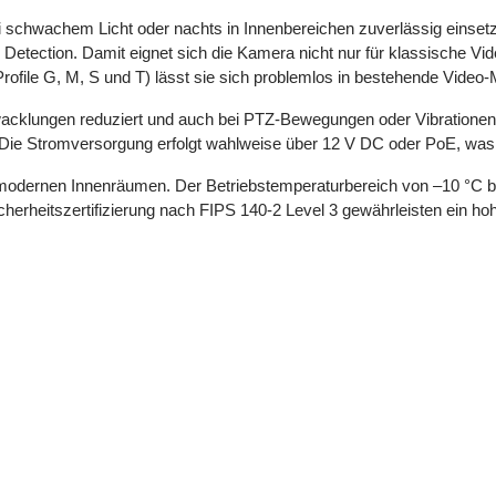
 schwachem Licht oder nachts in Innenbereichen zuverlässig einsetzba
g Detection. Damit eignet sich die Kamera nicht nur für klassische Vi
rofile G, M, S und T) lässt sie sich problemlos in bestehende Vide
e Verwacklungen reduziert und auch bei PTZ-Bewegungen oder Vibrationen
e Stromversorgung erfolgt wahlweise über 12 V DC oder PoE, was eine
n modernen Innenräumen. Der Betriebstemperaturbereich von –10 °C b
Sicherheitszertifizierung nach FIPS 140-2 Level 3 gewährleisten ein h