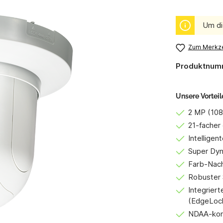
Um di
Zum Merkze
Produktnum
Unsere Vorteil
2 MP (10
21-facher
Intelligen
Super Dyn
Farb-Nacht
Robuster
Integriert
(EdgeLoc
NDAA-kon