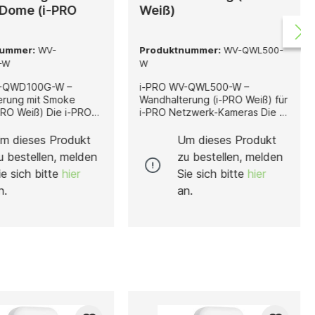
Dome (i-PRO
Weiß)
nummer:
WV-
Produktnummer:
WV-QWL500-
-W
W
V-QWD100G-W –
i-PRO WV-QWL500-W –
erung mit Smoke
Wandhalterung (i-PRO Weiß) für
eiß) Die i-PRO
i-PRO Netzwerk-Kameras Die i-
0G-W ist eine
PRO WV-QWL500-W ist eine
erung mit Smoke
Wandhalterung in klassischem i-
m dieses Produkt
Um dieses Produkt
lassischem i-PRO
PRO Weiß, die für die
u bestellen, melden
zu bestellen, melden
speziell für die
professionelle Montage einer
ie sich bitte
hier
Sie sich bitte
hier
folgender i-PRO
Vielzahl von i-PRO Netzwerk-
-Kameras entwickelt
Kameras entwickelt wurde. Sie
n.
an.
bietet Errichtern und
 Die
Systemintegratoren eine
 kombiniert eine
stabile, vibrationsarme und
ibrationsarme
montagefreundliche
ng mit einem
Befestigungslösung für
önten Dome, der die
unterschiedlichste
tisch schützt und
Überwachungsanwendungen.
ig ein unauffälliges,
Diese Halterung ist kompatibel
nelles
mit Kameraserien wie: • WV-
ngsbild bietet. Der
X41/S41xx • WV-X25/X22xx •