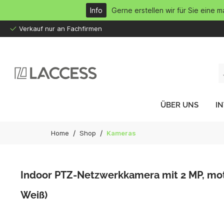
inhalt springen
Info
Gerne erstellen wir für Sie eine 
Verkauf nur an Fachfirmen
ÜBER UNS
I
/
/
Home
Shop
Kameras
Indoor PTZ-Netzwerkkamera mit 2 MP, motor
Weiß)