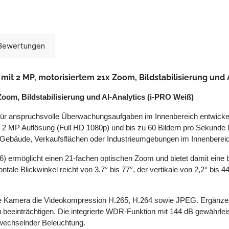
Bewertungen
t 2 MP, motorisiertem 21x Zoom, Bildstabilisierung und A
oom, Bildstabilisierung und AI-Analytics (i-PRO Weiß)
 anspruchsvolle Überwachungsaufgaben im Innenbereich entwickelt un
 2 MP Auflösung (Full HD 1080p) und bis zu 60 Bildern pro Sekunde liefe
che Gebäude, Verkaufsflächen oder Industrieumgebungen im Innenberei
.6) ermöglicht einen 21-fachen optischen Zoom und bietet damit ein
ntale Blickwinkel reicht von 3,7° bis 77°, der vertikale von 2,2° bis
 die Kamera die Videokompression H.265, H.264 sowie JPEG. Ergänze
zu beeinträchtigen. Die integrierte WDR-Funktion mit 144 dB gewährle
r wechselnder Beleuchtung.