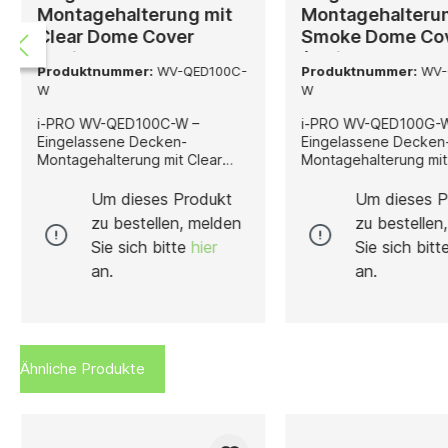
Montagehalterung mit
Montagehalterun
Clear Dome Cover
Smoke Dome Co
(Weiß)
(Weiß)
Produktnummer:
WV-QED100C-
Produktnummer:
WV-
W
W
i-PRO WV-QED100C-W –
i-PRO WV-QED100G-
Eingelassene Decken-
Eingelassene Decken
Montagehalterung mit Clear
Montagehalterung mi
Dome Cover (Weiß) Der WV-
Dome Cover (Weiß) Der WV-
QED100C-W ist eine
QED100G-W ist eine
Um dieses Produkt
Um dieses P
kombinierte Embedded Ceiling
eingelassene Decken
zu bestellen, melden
zu bestellen
Mount Halterung mit
Montagehalterung von
Sie sich bitte
hier
Sie sich bit
integriertem Clear Dome Cover
elegantem Weiß, kombi
von i-PRO in klassischem Weiß,
einem Smoke Dome C
an.
an.
die speziell für die Netzwerk-
wurde speziell für die
Kameramodelle WV-S61301-Z2,
Netzwerk-Kameramod
WV-U61301-Z2 und WV-
S61301-Z2, WV-U6130
U61301-Z1 entwickelt wurde.
WV-U61301-Z1 entwick
Diese Lösung vereint eine
Diese integrierte Lös
Ähnliche Produkte
dezent eingelassene
vereint eine diskrete
Deckenmontage mit einem
Deckeneinbau-Installa
klaren Dome Cover, das die
einem getönten Dome
Kameraoptik zuverlässig vor
das die Kameraoptik
Staub, Schmutz und
zuverlässig vor Staub