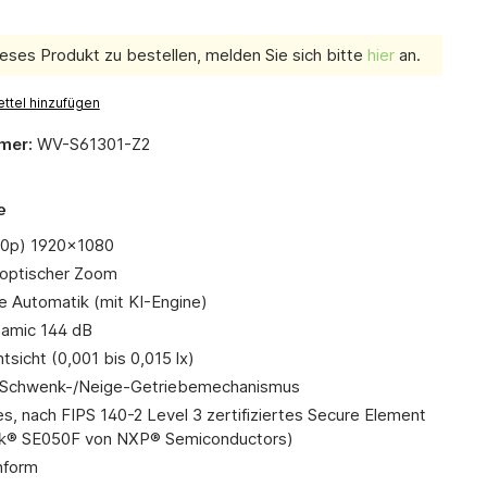
eses Produkt zu bestellen, melden Sie sich bitte
hier
an.
ttel hinzufügen
mer:
WV-S61301-Z2
e
80p) 1920x1080
 optischer Zoom
te Automatik (mit KI-Engine)
amic 144 dB
sicht (0,001 bis 0,015 lx)
 Schwenk-/Neige-Getriebemechanismus
es, nach FIPS 140-2 Level 3 zertifiziertes Secure Element
k® SE050F von NXP® Semiconductors)
form