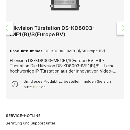
Material: Edelstahl oder Kunststoff mit Metallfrontplatte
Montageart: Unterputz Kompatibilität: Hikvision modulare
Türstationen Lieferumfang: Unterputzdose, Frontplatte,
Hikvision Türstation DS-KD8003-
IME1(B)/S(Europe BV)
Produktnummer:
DS-KD8003-IME1(B)/S(Europe BV)
Hikvision DS-KD8003-IME1(B)/S(Europe BV) – IP-
Türstation Die Hikvision DS-KD8003-IME1(B)/S ist eine
hochwertige IP-Türstation aus der innovativen Video-
Intercom-Serie von Hikvision. Sie wurde speziell für den
Einsatz in Wohngebäuden, Mehrfamilienhäusern und
Um dieses Produkt zu bestellen, melden Sie sich
gewerblichen Objekten entwickelt und bietet eine
bitte
hier
an.
Kombination aus modernem Design, exzellenter
Bildqualität und intelligenter Funktionalität. Dank der IP-
Technologie überträgt die Türstation große
Datenmengen für eine hochauflösende Videoqualität
und ermöglicht gleichzeitig die Integration in
SERVICE-HOTLINE
bestehende CCTV-Systeme. Über die mobile App kann
die Türstation bequem gesteuert werden – so lassen
Beratung und Support unter:
sich Besucher in Echtzeit sehen, sprechen und Türen