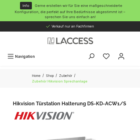
inhalt springen
Info
Gerne erstellen wir für Sie eine maßgeschneiderte
Konfiguration, die perfekt auf Ihre Bedürfnisse abgestimmt ist –
sprechen Sie uns einfach an!
Verkauf nur an Fachfirmen
Navigation
/
/
/
Home
Shop
Zubehör
Zubehör Hikvision Sprechanlage
Hikvision Türstation Halterung DS-KD-ACW1/S