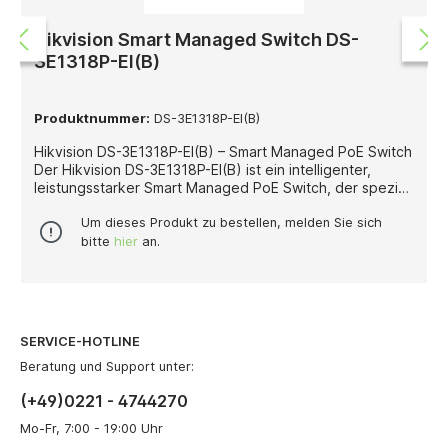
Hikvision Smart Managed Switch DS-
3E1318P-EI(B)
Produktnummer:
DS-3E1318P-EI(B)
Hikvision DS-3E1318P-EI(B) – Smart Managed PoE Switch
Der Hikvision DS-3E1318P-EI(B) ist ein intelligenter,
leistungsstarker Smart Managed PoE Switch, der speziell
für professionelle Videoüberwachungs- und
Netzwerkanwendungen entwickelt wurde. Mit 16 PoE-
Um dieses Produkt zu bestellen, melden Sie sich
Ports (10/100 Mbps), 2 Gigabit-Combo-SFP-Ports und 2
bitte
hier
an.
zusätzlichen Gigabit-Uplink-Ports bietet er maximale
Flexibilität für den Aufbau stabiler und skalierbarer
Netzwerke. Jeder PoE-Port liefert bis zu 30 Watt
Leistung, während das gesamte PoE-Budget von 230
Watt eine zuverlässige Stromversorgung mehrerer
SERVICE-HOTLINE
Kameras oder IP-Geräte gleichzeitig ermöglicht. Dank
der Long-Range-PoE-Funktion unterstützt der Switch
Beratung und Support unter:
Übertragungsdistanzen von bis zu 300 Metern, was ihn
(+49)0221 - 4744270
ideal für großflächige Installationen macht. Die Smart-
Management-Funktionen ermöglichen eine einfache
Mo-Fr, 7:00 - 19:00 Uhr
Konfiguration, Überwachung und Wartung über die