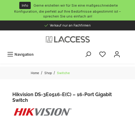
inhalt springen
Info
Gerne erstellen wir für Sie eine maßgeschneiderte
Konfiguration, die perfekt auf Ihre Bedürfnisse abgestimmt ist –
sprechen Sie uns einfach an!
Verkauf nur an Fachfirmen
Navigation
/
/
Home
Shop
Switche
Hikvision DS-3E0516-E(C) – 16-Port Gigabit
Switch