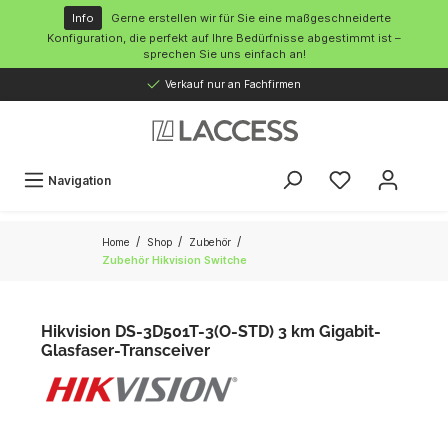
inhalt springen
Info
Gerne erstellen wir für Sie eine maßgeschneiderte
Konfiguration, die perfekt auf Ihre Bedürfnisse abgestimmt ist –
sprechen Sie uns einfach an!
Verkauf nur an Fachfirmen
Navigation
/
/
/
Home
Shop
Zubehör
Zubehör Hikvision Switche
Hikvision DS-3D501T-3(O-STD) 3 km Gigabit-
Glasfaser-Transceiver