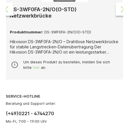
DS-3WF0FA-2N/O(O-STD)
Netzwerkbrücke
Produktnummer:
DS-3WF0FA-2N/O(O-STD)
Hikvision DS-3WF0FA-2N/O – Drahtlose Netzwerkbrücke
für stabile Langstrecken-Datenübertragung Der
Hikvision DS-3WF0FA-2N/O ist ein leistungsstarker
drahtloser Netzwerkbrücken-Adapter, der speziell für
die stabile und zuverlässige Datenübertragung über
Um dieses Produkt zu bestellen, melden Sie sich
große Entfernungen entwickelt wurde. Er kommt vor
bitte
hier
an.
allem in professionellen Überwachungs- und
Netzwerkinfrastrukturen zum Einsatz, wenn eine
kabelgebundene Verbindung technisch nicht möglich
oder wirtschaftlich nicht sinnvoll ist. Typische
Einsatzbereiche sind die drahtlose Anbindung von IP-
SERVICE-HOTLINE
Kameras, Außenstationen oder separaten Gebäuden.
Die Übertragung erfolgt im störungsarmen 5-GHz-
Beratung und Support unter:
Frequenzbereich, wodurch Interferenzen mit
(+49)0221 - 4744270
herkömmlichen 2,4-GHz-WLAN-Netzwerken deutlich
reduziert werden. Durch die Unterstützung des
Mo-Fr, 7:00 - 19:00 Uhr
802.11ac-Standards bietet das Gerät hohe