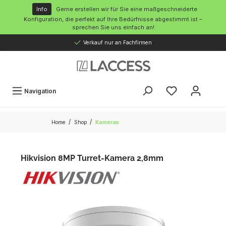
inhalt springen
Info
Gerne erstellen wir für Sie eine maßgeschneiderte
Konfiguration, die perfekt auf Ihre Bedürfnisse abgestimmt ist –
sprechen Sie uns einfach an!
Verkauf nur an Fachfirmen
Navigation
/
/
Home
Shop
Kameras
Hikvision 8MP Turret-Kamera 2,8mm