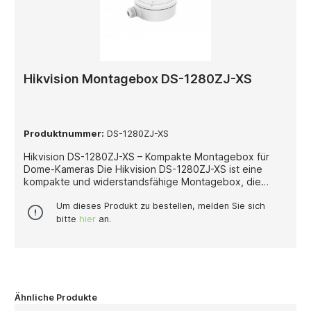
Hikvision Montagebox DS-1280ZJ-XS
Produktnummer:
DS-1280ZJ-XS
Hikvision DS-1280ZJ-XS – Kompakte Montagebox für
Dome-Kameras Die Hikvision DS-1280ZJ-XS ist eine
kompakte und widerstandsfähige Montagebox, die
speziell für die sichere Installation von Hikvision Dome-
Kameras entwickelt wurde. Sie ermöglicht eine stabile
Um dieses Produkt zu bestellen, melden Sie sich
Befestigung und bietet eine geschützte Kabelführung,
bitte
hier
an.
wodurch eine professionelle, saubere und langlebige
Installation gewährleistet wird. Gefertigt aus
hochwertiger Aluminiumlegierung, überzeugt die DS-
1280ZJ-XS durch ihre hohe Stabilität,
Korrosionsbeständigkeit und Witterungsresistenz. Damit
eignet sie sich optimal für den Einsatz im Innen- und
Ähnliche Produkte
Außenbereich und schützt empfindliche