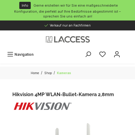
inhalt springen
Info
Gerne erstellen wir für Sie eine maßgeschneiderte
Konfiguration, die perfekt auf Ihre Bedürfnisse abgestimmt ist –
sprechen Sie uns einfach an!
Verkauf nur an Fachfirmen
Navigation
/
/
Home
Shop
Kameras
Hikvision 4MP WLAN-Bullet-Kamera 2,8mm