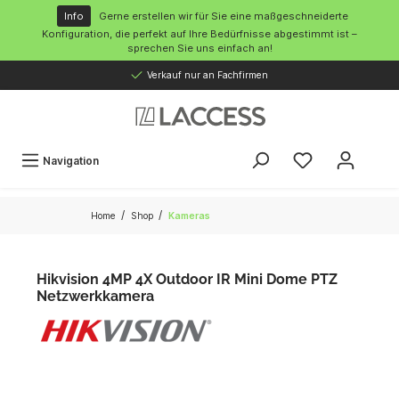
inhalt springen
Info
Gerne erstellen wir für Sie eine maßgeschneiderte
Konfiguration, die perfekt auf Ihre Bedürfnisse abgestimmt ist –
sprechen Sie uns einfach an!
Verkauf nur an Fachfirmen
Navigation
/
/
Home
Shop
Kameras
Hikvision 4MP 4X Outdoor IR Mini Dome PTZ
Netzwerkkamera