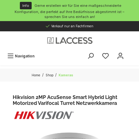
inhalt springen
Info
Gerne erstellen wir für Sie eine maßgeschneiderte
Konfiguration, die perfekt auf Ihre Bedürfnisse abgestimmt ist –
sprechen Sie uns einfach an!
Verkauf nur an Fachfirmen
Navigation
/
/
Home
Shop
Kameras
Hikvision 2MP AcuSense Smart Hybrid Light
Motorized Varifocal Turret Netzwerkkamera