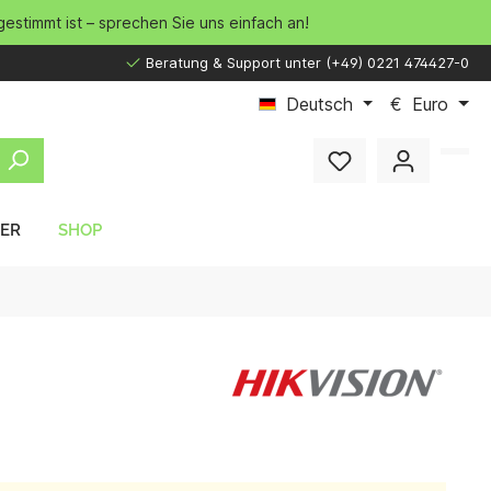
gestimmt ist – sprechen Sie uns einfach an!
Beratung & Support unter (+49) 0221 474427-0
Deutsch
€
Euro
LER
SHOP