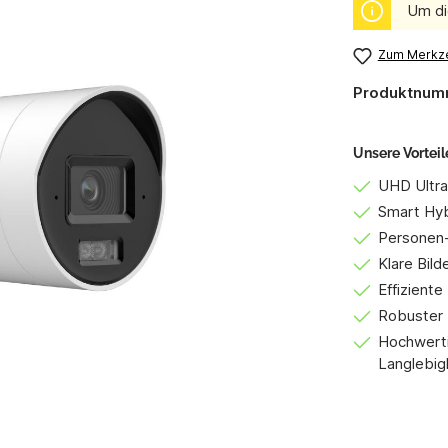
Um di
Zum Merkze
Produktnum
Unsere Vorteil
UHD Ultra 
Smart Hyb
Personen-
Klare Bil
Effizient
Robuster 
Hochwerti
Langlebig