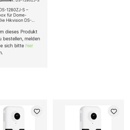
nummer:
DS-1280ZJ-S
 DS-1280ZJ-S –
ox für Dome-
ist eine kompakte
ste Montagebox, die
m dieses Produkt
ür die sichere und
u bestellen, melden
rte Installation von
ie sich bitte
hier
n Dome-Kameras
 wurde. Sie sorgt für
n.
ile Befestigung und
sreichend Platz für
bindungen, wodurch
ere,
schützte und
 Installation
Gefertigt aus
iger
legierung, überzeugt
80ZJ-S durch ihre
lität,
sbeständigkeit und
festigkeit. Sie ist
r den Innen- als auch
ußenbereich geeignet