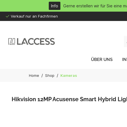
inhalt springen
Info
Gerne erstellen wir für Sie eine 
Verkauf nur an Fachfirmen
ÜBER UNS
I
/
/
Home
Shop
Kameras
Hikvision 12MP Acusense Smart Hybrid Lig