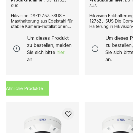
Produktnummer:
DS-1275ZJ-
Produktnummer:
DS-
SUS
SUS
Hikvision DS-1275ZJ-SUS –
Hikvision Eckhalterun
Masthalterung aus Edelstahl für
1276ZJ-SUS Die Corner Mount
stabile Kamera-Installationen
Halterung in Hikvision
Die Hikvision DS-1275ZJ-SUS
eine stabile und lang
ist eine langlebige und
Lösung für die Monta
Um dieses Produkt
Um dieses P
widerstandsfähige
Überwachungskamera
zu bestellen, melden
zu bestellen
Masthalterung, entwickelt für
Gebäudeecken. Dank 
Sie sich bitte
hier
Sie sich bit
die sichere Montage von
Konstruktion ermöglic
Hikvision-Kameras an Masten
eine optimale Position
an.
an.
oder Rundträgern. Hergestellt
um den Überwachung
aus hochwertigem Edelstahl,
ideal abzudecken – s
bietet sie eine exzellente
Innen- als auch im
Stabilität,
Außenbereich. Gefertigt aus
Korrosionsbeständigkeit und
hochwertigem rostfre
Ähnliche Produkte
hohe Belastbarkeit, selbst
Edelstahl, überzeugt 
unter anspruchsvollen
Eckhalterung durch h
Umweltbedingungen. Mit ihren
Witterungsbeständigk
präzisen Abmessungen von 127
Robustheit und eine 
× 46 × 250 mm und einem
Lebensdauer. Mit ihre
Gewicht von 1.205 g
Abmessungen von 12
gewährleistet die Halterung
105 mm × 250 mm (4.
eine zuverlässige Befestigung
4.13" × 9.84") bietet s