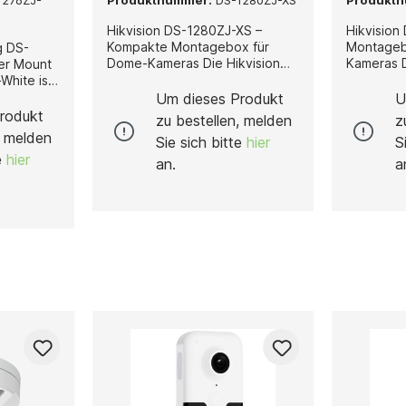
1276ZJ-
Produktnummer:
DS-1280ZJ-XS
Produkt
Hikvision DS-1280ZJ-XS –
Hikvision
Kompakte Montagebox für
Montageb
g DS-
Dome-Kameras Die Hikvision
Kameras Die Hikvision DS-
DS-1280ZJ-XS ist eine
1280ZJ-S 
-White ist
kompakte und
und robu
lebige
Um dieses Produkt
U
widerstandsfähige
speziell f
ge von
rodukt
zu bestellen, melden
z
Montagebox, die speziell für
strukturie
s an
, melden
Sie sich bitte
hier
S
die sichere Installation von
Hikvisio
ihrer
te
hier
Hikvision Dome-Kameras
konzipiert
ht sie
an.
a
entwickelt wurde. Sie
eine stab
ierung,
ermöglicht eine stabile
bietet au
sbereich
Befestigung und bietet eine
Kabelver
owohl im
geschützte Kabelführung,
eine saub
wodurch eine professionelle,
wetterge
saubere und langlebige
langlebige
iem
Installation gewährleistet wird.
ermöglicht wird. 
diese
Gefertigt aus hochwertiger
hochwert
ohe
Aluminiumlegierung, überzeugt
Aluminium
eit,
die DS-1280ZJ-XS durch ihre
die DS-12
lange
hohe Stabilität,
hohe Stabi
n
Korrosionsbeständigkeit und
Korrosion
6 mm ×
Witterungsresistenz. Damit
Witterungs
96" ×
eignet sie sich optimal für den
sowohl fü
ie eine
Einsatz im Innen- und
für den A