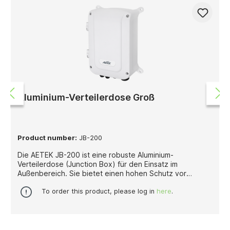
Aluminium-Verteilerdose Groß
Product number:
JB-200
Die AETEK JB-200 ist eine robuste Aluminium-
Verteilerdose (Junction Box) für den Einsatz im
Außenbereich. Sie bietet einen hohen Schutz vor
Wasser, Staub und mechanischen Einwirkungen und
eignet sich ideal zur sicheren Aufnahme und
To order this product, please log in
here
.
Verkabelung von AETEK Outdoor PoE-Switches sowie
weiterer Komponenten. Das Gehäuse schützt die
eingebauten Geräte zuverlässig vor
Witterungseinflüssen und Vandalismus und verfügt über